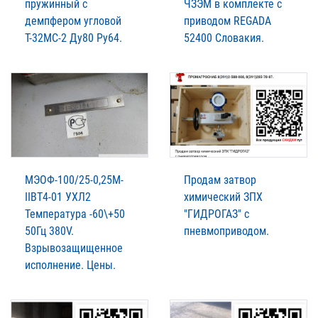
пружинный с
ЧЗЭМ в комплекте с
демпфером угловой
приводом REGADA
Т-32МС-2 Ду80 Ру64.
52400 Словакия.
МЭОФ-100/25-0,25М-
Продам затвор
IIВТ4-01 УХЛ2
химический ЗПХ
Температура -60\+50
"ГИДРОГАЗ" с
50Гц 380V.
пневмоприводом.
Взрывозащищенное
исполнение. Цены.