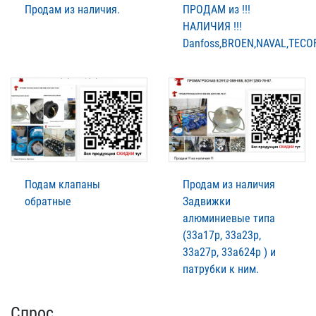
Продам из наличия.
ПРОДАМ из !!!
НАЛИЧИЯ !!!
Danfoss,BROEN,NAVAL,TECOF
Подам клапаны
Продам из наличия
обратные
Задвижки
алюминиевые типа
(33а17р, 33а23р,
33а27р, 33а624р ) и
патрубки к ним.
Спрос