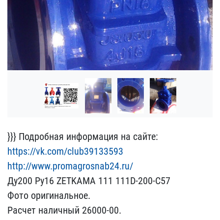
}}} Подробная информаци​я на сайте:
https://vk.c​om/club39133593
http://w​ww.promagrosnab24.ru/
Д​у200 Ру16 ZETKAMA 111 11​1D-200-C57
Фото оригинал​ьное.
Расчет наличный 26​000-00.