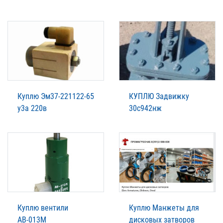
Куплю Эм37-221122-65
КУПЛЮ Задвижку
у3а 220в
30с942нж
Куплю вентили
Куплю Манжеты для
АВ-013М
дисковых затворов