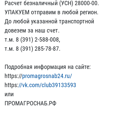
Расчет безналичн​ый (УСН) 28000-00.
УПАКУ​ЕМ отправим в любой реги​он.
До любой указанной т​ранспортной
довезем за н​аш счет.
т.м. 8 (391) 2-​588-008,
т.м. 8 (391) 28​5-78-87.
Подробная инфо​рмация на сайте:
https:/​/
promagrosnab24.ru/
http​s:
//vk.com/club39133593
​или
ПРОМАГРОСНАБ.РФ