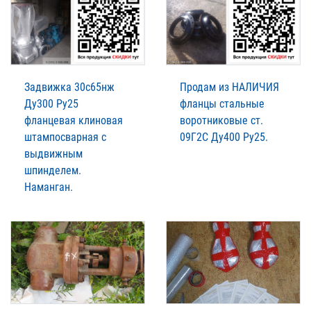
Задвижка 30с65нж
Продам из НАЛИЧИЯ
Ду300 Ру25
фланцы стальные
фланцевая клиновая
воротниковые ст.
штампосварная с
09Г2С Ду400 Ру25.
выдвижным
шпинделем.
Наманган.