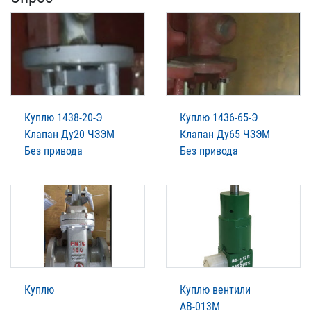
Куплю 1438-20-Э
Куплю 1436-65-Э
Клапан Ду20 ЧЗЭМ
Клапан Ду65 ЧЗЭМ
Без привода
Без привода
Куплю
Куплю вентили
АВ-013М