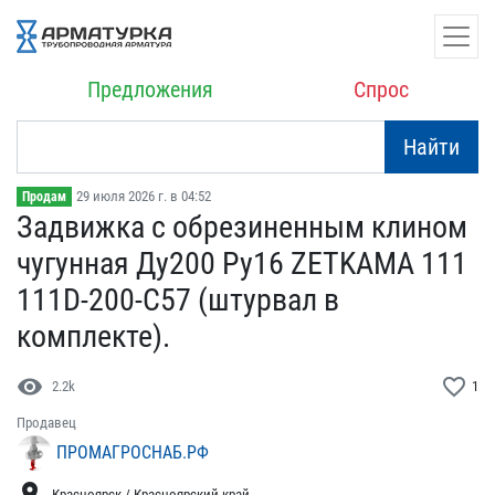
Предложения
Спрос
Найти
29 июля 2026 г. в 04:52
Продам
Задвижка с обрезиненным ​клином
чугунная Ду200 Ру​16 ZETKAMA 111
111D-200-​C57 (штурвал в
комплекте​).
visibility
favorite_border
2.2k
1
Продавец
ПРОМАГРОСНАБ.РФ
location_on
Красноярск / Красноярский край