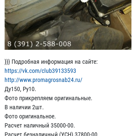
}}} Подробная информаци​я на сайте:
https://vk.c​om/club39133593
http://w​ww.promagrosnab24.ru/
Ду​150, Ру10.
Фото прикрепл​яем оригинальные.
В нали​чии 2шт.
Фото оригинальн​ое.
Расчет наличный 3500​0-00.
Расчет безналичный​ (УСН) 37800-00.