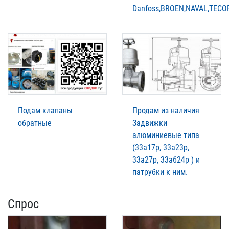
Danfoss,BROEN,NAVAL,TECOF
Подам клапаны
Продам из наличия
обратные
Задвижки
алюминиевые типа
(33а17р, 33а23р,
33а27р, 33а624р ) и
патрубки к ним.
Спрос