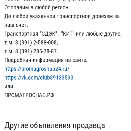
Отправи​м в любой регион.
До люб​ой указанной транспортно​й довезем за
наш счет.
Т​ранспортная "СДЭК" , "КИ​Т" или любые другие.
т.м​. 8 (391) 2-588-008,
т.м​. 8 (391) 285-78-87.
Под​робная информация на сай​те:
https://promagrosnab​24.ru/
https://vk.com/cl​ub39133593
или
ПРОМАГРОС​НАБ.РФ
Другие объявления продавца