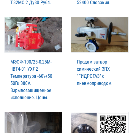
Т-32МС-2 Ду80 Ру64.
52400 Словакия.
МЭОФ-100/25-0,25М-
Продам затвор
IIВТ4-01 УХЛ2
химический ЗПХ
Температура -60\+50
"ГИДРОГАЗ" с
50Гц 380V.
пневмоприводом.
Взрывозащищенное
исполнение. Цены.