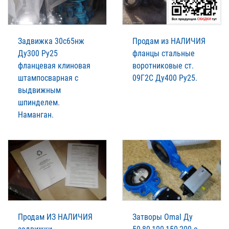
Задвижка 30с65нж
Продам из НАЛИЧИЯ
Ду300 Ру25
фланцы стальные
фланцевая клиновая
воротниковые ст.
штампосварная с
09Г2С Ду400 Ру25.
выдвижным
шпинделем.
Наманган.
Продам ИЗ НАЛИЧИЯ
Затворы Omal Ду