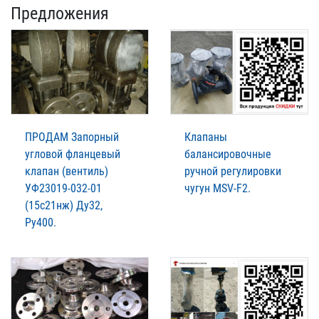
Предложения
ПРОДАМ Запорный
Клапаны
угловой фланцевый
балансировочные
клапан (вентиль)
ручной регулировки
УФ23019-032-01
чугун MSV-F2.
(15с21нж) Ду32,
Ру400.