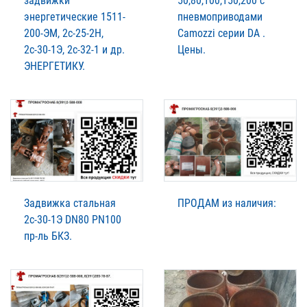
задвижки
50,80,100,150,200 с
энергетические 1511-
пневмоприводами
200-ЭМ, 2с-25-2Н,
Camozzi серии DA .
2с-30-1Э, 2с-32-1 и др.
Цены.
ЭНЕРГЕТИКУ.
Задвижка стальная
ПРОДАМ из наличия:
2с-30-1Э DN80 PN100
пр-ль БКЗ.