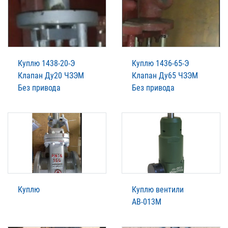
Куплю 1438-20-Э
Куплю 1436-65-Э
Клапан Ду20 ЧЗЭМ
Клапан Ду65 ЧЗЭМ
Без привода
Без привода
Куплю
Куплю вентили
АВ-013М