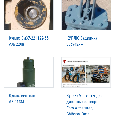
Куплю Эм37-221122-65
КУПЛЮ Задвижку
у3а 220в
30с942нж
Куплю вентили
Куплю Манжеты для
АВ-013М
дисковых затворов
Ebro Armaturen,
Ghibson, Omal