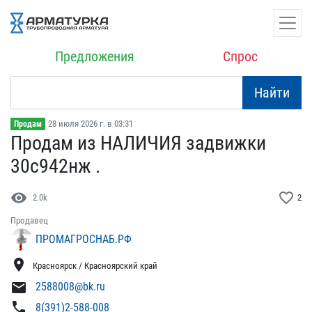
Предложения
Спрос
Найти
28 июля 2026 г. в 03:31
Продам
Продам из НАЛИЧИЯ задвиж​ки
30с942нж .
visibility
favorite_border
2.0k
2
Продавец
ПРОМАГРОСНАБ.РФ
location_on
Красноярск / Красноярский край
mail
2588008@bk.ru
phone
8(391)2-588-008