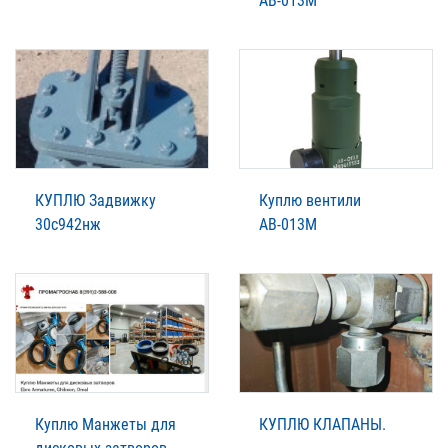
АВ-013М
КУПЛЮ Задвижку
Куплю вентили
30с942нж
АВ-013М
Куплю Манжеты для
КУПЛЮ КЛАПАНЫ.