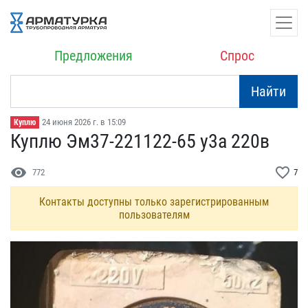
Предложения
Спрос
Найти
24 июня 2026 г. в 15:09
Куплю
Куплю Эм37-221122-65 у3а​ 220в
visibility
favorite_border
772
7
Контакты доступны только зарегистрированным
пользователям