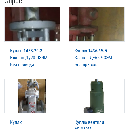
Спрос
Куплю 1438-20-Э
Куплю 1436-65-Э
Клапан Ду20 ЧЗЭМ
Клапан Ду65 ЧЗЭМ
Без привода
Без привода
Куплю
Куплю вентили