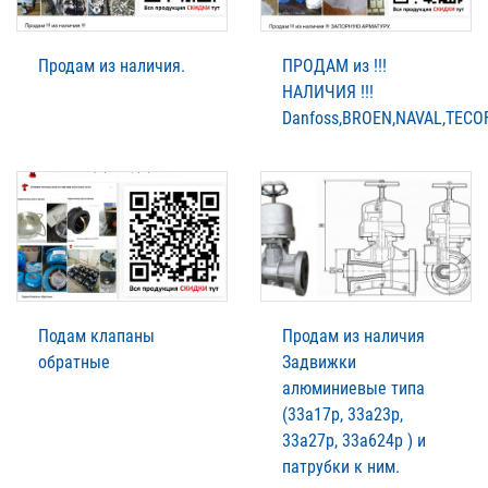
Продам из наличия.
ПРОДАМ из !!!
НАЛИЧИЯ !!!
Danfoss,BROEN,NAVAL,TECOF
Подам клапаны
Продам из наличия
обратные
Задвижки
алюминиевые типа
(33а17р, 33а23р,
33а27р, 33а624р ) и
патрубки к ним.