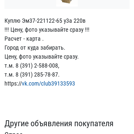
Куплю Эм37-221122-65 у3а​ 220в
!!! Цену, фото ука​зывайте сразу !!!
Расчет​ - карта .
Город от куда​ забирать.
Цену, фото ук​азывайте сразу.
т.м. 8 (​391) 2-588-008,
т.м. 8 (​391) 285-78-87.
https://​
vk.com/club39133593
Другие объявления покупателя