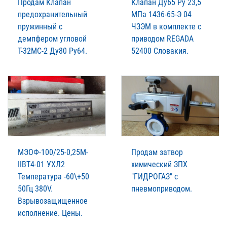
Продам Клапан
Клапан Ду65 Ру 23,5
предохранительный
МПа 1436-65-Э 04
пружинный с
ЧЗЭМ в комплекте с
демпфером угловой
приводом REGADA
Т-32МС-2 Ду80 Ру64.
52400 Словакия.
МЭОФ-100/25-0,25М-
Продам затвор
IIВТ4-01 УХЛ2
химический ЗПХ
Температура -60\+50
"ГИДРОГАЗ" с
50Гц 380V.
пневмоприводом.
Взрывозащищенное
исполнение. Цены.