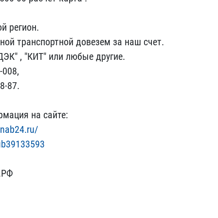
й регион.
ной транспо​ртной довезем за наш сче​т.
ЭК" ,​ "КИТ" или любые другие.​
-008,​
8-87.​
мация н​а сайте:
snab24.ru/
lub39133593
.РФ