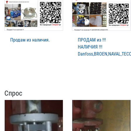
Продам из наличия.
ПРОДАМ из !!!
НАЛИЧИЯ !!!
Danfoss,BROEN,NAVAL,TECO
Спрос