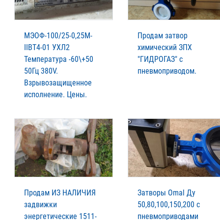
МЭОФ-100/25-0,25М-
Продам затвор
IIВТ4-01 УХЛ2
химический ЗПХ
Температура -60\+50
"ГИДРОГАЗ" с
50Гц 380V.
пневмоприводом.
Взрывозащищенное
исполнение. Цены.
Продам ИЗ НАЛИЧИЯ
Затворы Omal Ду
задвижки
50,80,100,150,200 с
энергетические 1511-
пневмоприводами