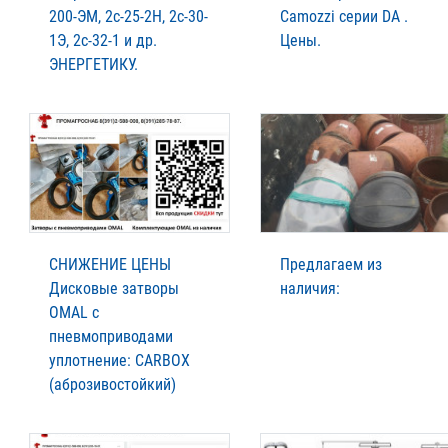
200-ЭМ, 2с-25-2Н, 2с-30-
Camozzi серии DA .
1Э, 2с-32-1 и др.
Цены.
ЭНЕРГЕТИКУ.
СНИЖЕНИЕ ЦЕНЫ
Предлагаем из
Дисковые затворы
наличия:
OMAL с
пневмоприводами
уплотнение: CARBOX
(аброзивостойкий)