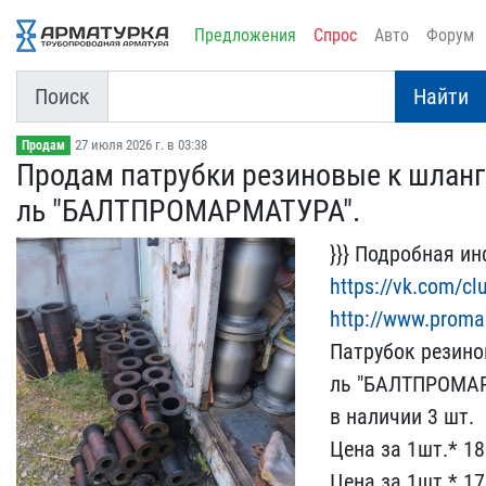
Предложения
Спрос
Авто
Форум
Поиск
Найти
27 июля 2026 г. в 03:38
Продам
Продам патрубки резиновы​е к шланг
ль "Б​АЛТПРОМАРМАТУРА".
}}} Подробная ин
https://vk.c​om/c
http://w​ww.prom
Па​трубок резино
ль "БАЛТП​РОМА
в наличии 3​ шт.
Цена за 1шт.* 18
Цена за 1шт.* 17