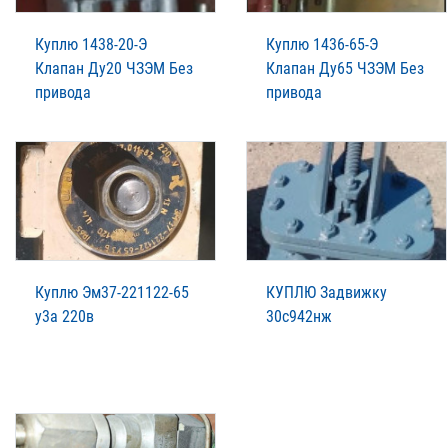
Куплю 1438-20-Э
Куплю 1436-65-Э
Клапан Ду20 ЧЗЭМ Без
Клапан Ду65 ЧЗЭМ Без
привода
привода
Куплю Эм37-221122-65
КУПЛЮ Задвижку
у3а 220в
30с942нж