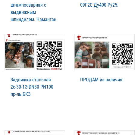
штампосварная с
09Г2С Ду400 Ру25.
выдвижным
шпинделем. Наманган.
Задвижка стальная
ПРОДАМ из наличия:
2с-30-1Э DN80 PN100
пр-ль БКЗ.