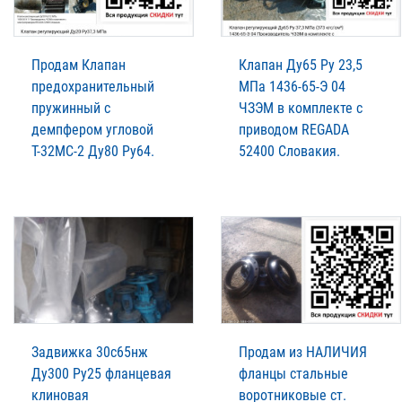
Продам Клапан
Клапан Ду65 Ру 23,5
предохранительный
МПа 1436-65-Э 04
пружинный с
ЧЗЭМ в комплекте с
демпфером угловой
приводом REGADA
Т-32МС-2 Ду80 Ру64.
52400 Словакия.
Задвижка 30с65нж
Продам из НАЛИЧИЯ
Ду300 Ру25 фланцевая
фланцы стальные
клиновая
воротниковые ст.