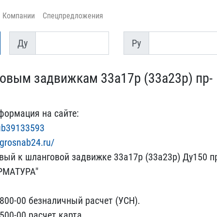
Компании
Спецпредложения
Ду
Py
Ду
Py
овым задвижкам ​33а17р (33а23р) пр-
формаци​я на сайте:
lub39133593
agrosnab24.ru/
вый к шланг​овой задвижке 33а17р (33​а23р) Ду150 п
РМАТУРА"
800​-00 безналичный расчет (​УСН).
50​0-00 расчет карта .