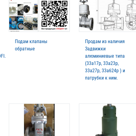
Подам клапаны
Продам из наличия
обратные
Задвижки
FI.
алюминиевые типа
(33а17р, 33а23р,
33а27р, 33а624р ) и
патрубки к ним.