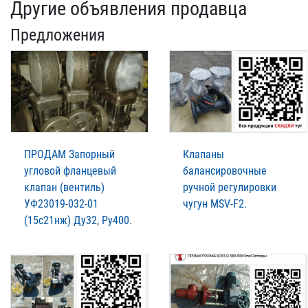
Другие объявления продавца
Предложения
ПРОДАМ Запорный
Клапаны
угловой фланцевый
балансировочные
клапан (вентиль)
ручной регулировки
УФ23019-032-01
чугун MSV-F2.
(15с21нж) Ду32, Ру400.