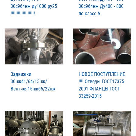
30с964нж ду1000 ру25
30с964нж Ду400 - 800
!!!!!!!!!!!!!!!!!!!!
по класс А
Задвижки
НОВОЕ ПОСТУПЛЕНИЕ
30нж41/64/15нж/
!!!! Отводы ГОСТ17375-
Вентиля15нж65/22нж
2001 ФЛАНЦЫ ГОСТ
33259-2015