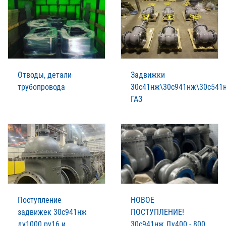
Отводы, детали
Задвижки
трубопровода
30с41нж\30с941нж\30с541
ГАЗ
Поступление
НОВОЕ
задвижек 30с941нж
ПОСТУПЛЕНИЕ!
ду1000 ру16 и
30с941нж Ду400 - 800