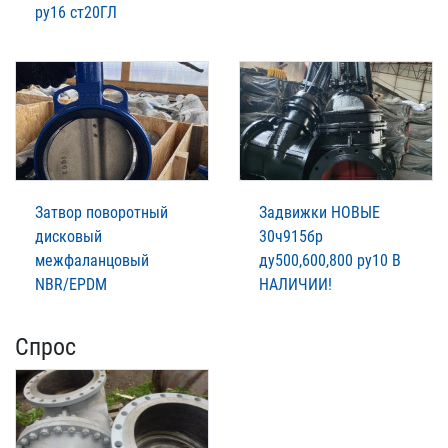
ру16 ст20ГЛ
Затвор поворотный
Задвижки НОВЫЕ
дисковый
30ч915бр
межфаланцовый
ду500,600,800 ру10 В
NBR/EPDM
НАЛИЧИИ!
Спрос