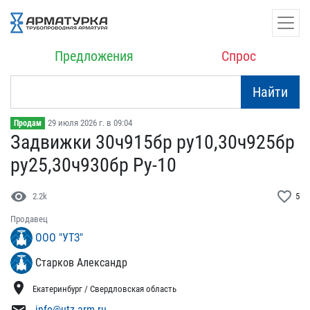
Предложения
Спрос
Найти
29 июля 2026 г. в 09:04
Продам
Задвижки 30ч915бр ру10,​30ч925бр
ру25,30ч930бр ​Ру-10
visibility
favorite_border
2.2k
5
Продавец
ООО "УТЗ"
Старков Александр
location_on
Екатеринбург / Свердловская область
info@utz-arm.ru