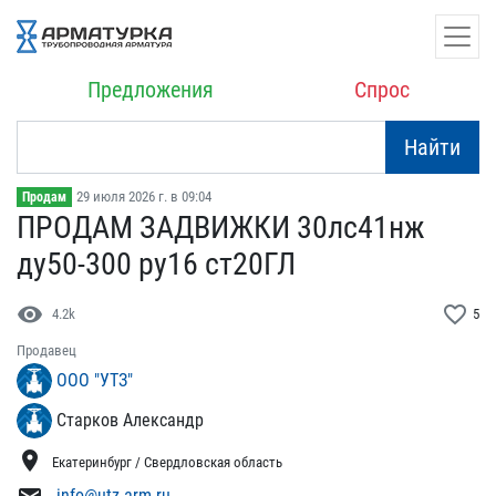
Предложения
Спрос
Найти
29 июля 2026 г. в 09:04
Продам
ПРОДАМ ЗАДВИЖКИ 30лс41нж​
ду50-300 ру16 ст20ГЛ
visibility
favorite_border
4.2k
5
Продавец
ООО "УТЗ"
Старков Александр
location_on
Екатеринбург / Свердловская область
info@utz-arm.ru