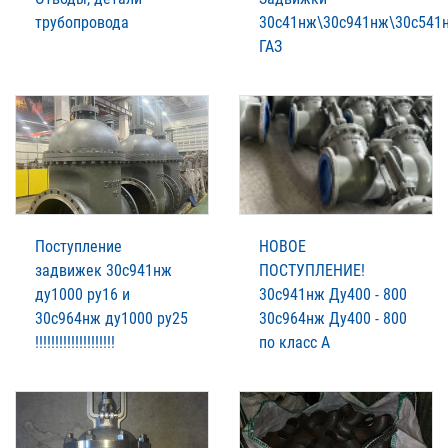
трубопровода
30с41нж\30с941нж\30с541
ГАЗ
Поступление
НОВОЕ
задвижек 30с941нж
ПОСТУПЛЕНИЕ!
ду1000 ру16 и
30с941нж Ду400 - 800
30с964нж ду1000 ру25
30с964нж Ду400 - 800
!!!!!!!!!!!!!!!!!!!!
по класс А