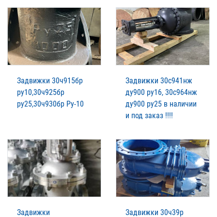
Задвижки 30ч915бр
Задвижки 30с941нж
ру10,30ч925бр
ду900 ру16, 30с964нж
ру25,30ч930бр Ру-10
ду900 ру25 в наличии
и под заказ !!!!
Задвижки
Задвижки 30ч39р