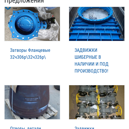
Предложения
Затворы Фланцевые
ЗАДВИЖКИ
32ч306р\32ч326р\
ШИБЕРНЫЕ В
НАЛИЧИИ И ПОД
ПРОИЗВОДСТВО!
Отводы, детали
Задвижки