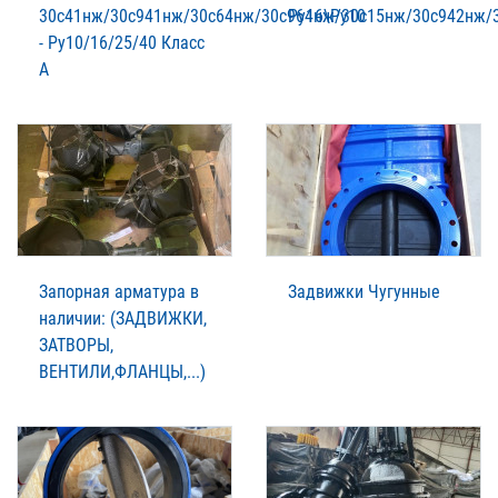
30с41нж/30с941нж/30c64нж/30с964нж/30с15нж/30с942нж/
Ру16\Ру10
- Ру10/16/25/40 Класс
А
Запорная арматура в
Задвижки Чугунные
наличии: (ЗАДВИЖКИ,
ЗАТВОРЫ,
ВЕНТИЛИ,ФЛАНЦЫ,...)