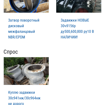
Затвор поворотный
Задвижки НОВЫЕ
дисковый
30ч915бр
межфаланцовый
ду500,600,800 ру10 В
NBR/EPDM
НАЛИЧИИ!
Спрос
Куплю задвижки
30с941нж/30с964нж
не дорого