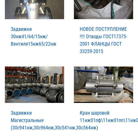
Задвижки
НОВОЕ ПОСТУПЛЕНИЕ
30нж41/64/15нж/
!!!! Отводы ГОСТ17375-
Вентиля15нж65/22нж
2001 ФЛАНЦЫ ГОСТ
33259-2015
Задвижки
Кран шаровой
Магистральные
11нж01пф\11нж01пп\11нж
(30с941нж,30с964нж,30с541нж,30с564нж)