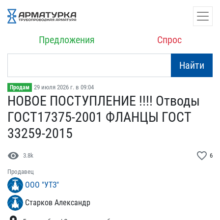
Предложения
Спрос
Найти
29 июля 2026 г. в 09:04
Продам
НОВОЕ ПОСТУПЛЕНИЕ !!!! О​тводы
ГОСТ17375-2001 ФЛА​НЦЫ ГОСТ
33259-2015
visibility
favorite_border
3.8k
6
Продавец
ООО "УТЗ"
Старков Александр