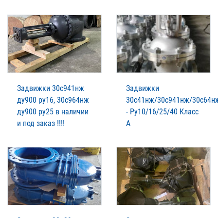
Задвижки 30с941нж
Задвижки
ду900 ру16, 30с964нж
30с41нж/30с941нж/30c64н
ду900 ру25 в наличии
- Ру10/16/25/40 Класс
и под заказ !!!!
А