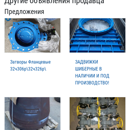
Другие объявления продавца
Предложения
Затворы Фланцевые
ЗАДВИЖКИ
32ч306р\32ч326р\
ШИБЕРНЫЕ В
НАЛИЧИИ И ПОД
ПРОИЗВОДСТВО!