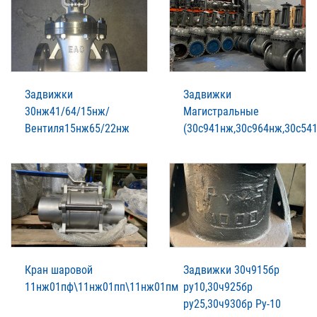
Задвижки
Задвижки
30нж41/64/15нж/
Магистральные
Вентиля15нж65/22нж
(30с941нж,30с964нж,30с54
Кран шаровой
Задвижки 30ч915бр
11нж01пф\11нж01пп\11нж01пм
ру10,30ч925бр
ру25,30ч930бр Ру-10