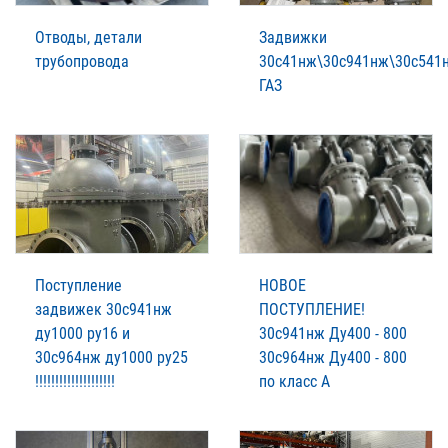
Отводы, детали
Задвижки
трубопровода
30с41нж\30с941нж\30с541
ГАЗ
Поступление
НОВОЕ
задвижек 30с941нж
ПОСТУПЛЕНИЕ!
ду1000 ру16 и
30с941нж Ду400 - 800
30с964нж ду1000 ру25
30с964нж Ду400 - 800
!!!!!!!!!!!!!!!!!!!!
по класс А