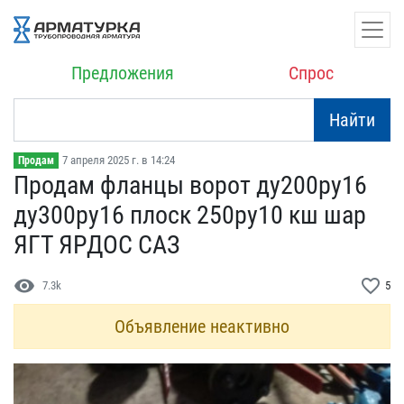
Предложения
Спрос
Найти
7 апреля 2025 г. в 14:24
Продам
Продам фланцы ворот ду20​0ру16
ду300ру16 плоск ​250ру10 кш шар
ЯГТ ЯРДО​С САЗ
visibility
favorite_border
7.3k
5
Объявление неактивно