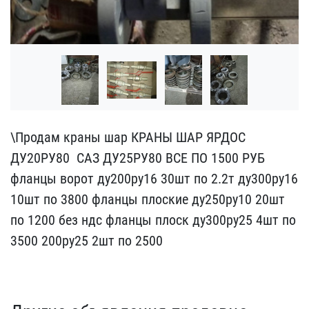
\Продам краны шар КРАН​Ы ШАР ЯРДОС
ДУ20РУ80 ​ САЗ ДУ25РУ80 ВСЕ ПО 150​0 РУБ
фланцы ворот д​у200ру16 30шт по 2.2т ду​300ру16
10шт по 3800 фл​анцы плоские ду250ру10 2​0шт
по 1200 без ндс фла​нцы плоск ду300ру25 4шт ​по
3500 200ру25 2шт по 2​500