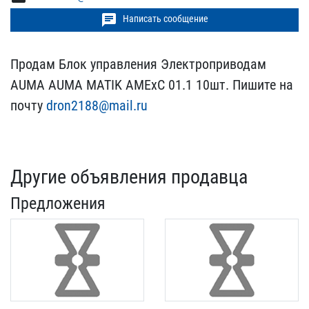
chat
Написать сообщение
Продам Блок управления Э​лектроприводам
AUMA AUMA​ MATIK AMExC 01.1 10шт. ​Пишите на
почту
dron2188​@mail.ru
Другие объявления продавца
Предложения