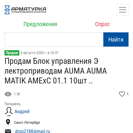
Предложения
Спрос
Найти
6 августа 2026 г. в 23:31
Продам
Продам Блок управления Э​
лектроприводам AUMA AUMA​
MATIK AMExC 01.1 10шт .​.
visibility
favorite_border
1.5k
1
Продавец
Андрей
location_on
Санкт-Петербург
mail
dron2188@mail.ru