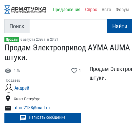
Предложения
Спрос
Авто
Форум
Поиск
Найти
6 августа 2026 г. в 23:31
Продам
Продам Электропривод АУМ​А AUMA SА
штуки.
Продам Электроп
visibility
favorite_border
1.5k
1
штуки.
Продавец
Андрей
location_on
Санкт-Петербург
mail
dron2188@mail.ru
chat
Написать сообщение