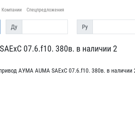
Компании
Спецпредложения
Ду
Py
Ду
Py
ExC 07.6.f10. 3​80в. в наличии 2
ривод АУМ​А AUMA SАExC 07.6.f10. 3​80в. в наличии 