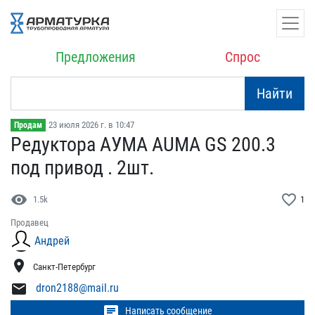
Предложения
Спрос
Найти
23 июля 2026 г. в 10:47
Продам
Редукторa АУМА AUMA GS 2​00.3
под привод . 2шт.
visibility
favorite_border
1.5k
1
Продавец
Андрей
location_on
Санкт-Петербург
mail
dron2188@mail.ru
chat
Написать сообщение