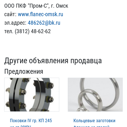
ООО​ ПКФ "Пром-С", г. Омск
с​айт:
www.flanec-omsk.ru
​эл.адрес:
486262@bk.ru
т​ел. (3812) 48-62-62
Другие объявления продавца
Предложения
Поковки IV гр. КП 245
Кольцевые заготовки