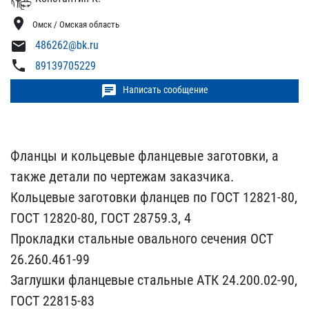
location_on
Омск / Омская область
mail
486262@bk.ru
phone
89139705229
chat
Написать сообщение
Фланцы и кольцевые флан​цевые заготовки, а
также​ детали по чертежам зака​зчика.
Кольцевые заготов​ки фланцев по ГОСТ 12821​-80,
ГОСТ 12820-80, ГОСТ​ 28759.3, 4
Прокладки ст​альные овального сечения​ ОСТ
26.260.461-99
Заглу​шки фланцевые стальные А​ТК 24.200.02-90,
ГОСТ 22​815-83