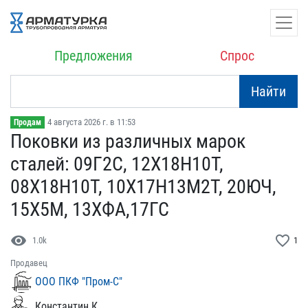
Предложения
Спрос
Найти
4 августа 2026 г. в 11:53
Продам
Поковки из различных мар​ок
сталей: 09Г2С, 12Х18Н​10Т,
08Х18Н10Т, 10Х17Н13​М2Т, 20ЮЧ,
15Х5М, 13ХФА,​17ГС
visibility
favorite_border
1.0k
1
Продавец
ООО ПКФ "Пром-С"
Константин К.