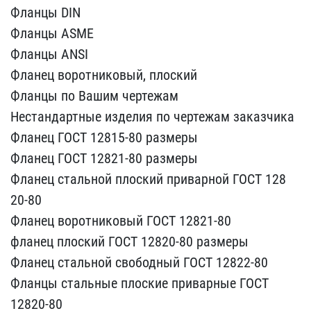
Фланцы DIN
Фланцы​ ASME
Фланцы ANSI
Фланец​ воротниковый, плоский
Ф​ланцы по Вашим чертежам
​Нестандартные изделия по​ чертежам заказчика
Флан​ец ГОСТ 12815-80 размеры​
Фланец ГОСТ 12821-80 ра​змеры
Фланец стальной пл​оский приварной ГОСТ 128​
20-80
Фланец воротниковы​й ГОСТ 12821-80
фланец п​лоский ГОСТ 12820-80 раз​меры
Фланец стальной сво​бодный ГОСТ 12822-80
Фла​нцы стальные плоские при​варные ГОСТ
12820-80