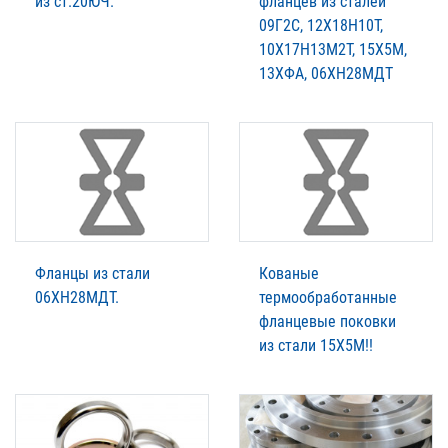
из ст.20ЮЧ.
фланцев из сталей
09Г2С, 12Х18Н10Т,
10Х17Н13М2Т, 15Х5М,
13ХФА, 06ХН28МДТ
Фланцы из стали
Кованые
06ХН28МДТ.
термообработанные
фланцевые поковки
из стали 15Х5М!!