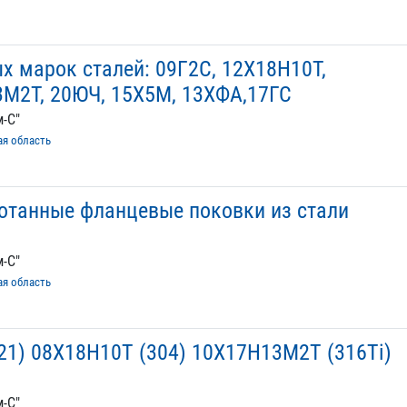
х марок сталей: 09Г2С, 12Х18Н10Т,
3М2Т, 20ЮЧ, 15Х5М, 13ХФА,17ГС
-С"
ая область
отанные фланцевые поковки из стали
-С"
ая область
21) 08Х18Н10Т (304) 10Х17Н13М2Т (316Ti)
-С"