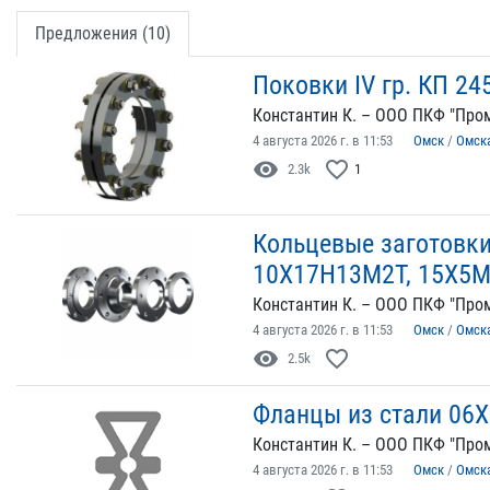
Предложения (10)
Поковки IV гр. КП 24
Константин К. – ООО ПКФ "Пром
4 августа 2026 г. в 11:53
Омск
/
Омск
visibility
favorite_border
2.3k
1
Кольцевые заготовки
10Х17Н13М2Т, 15Х5М
Константин К. – ООО ПКФ "Пром
4 августа 2026 г. в 11:53
Омск
/
Омск
visibility
favorite_border
2.5k
Фланцы из стали 06
Константин К. – ООО ПКФ "Пром
4 августа 2026 г. в 11:53
Омск
/
Омск