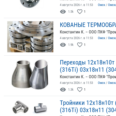
4 августа 2026 г. в 11:53
Омск
/
Омск
visibility
favorite_border
1.5k
1
КОВАНЫЕ ТЕРМООБР
Константин К. – ООО ПКФ "Пром
4 августа 2026 г. в 11:53
Омск
/
Омск
visibility
favorite_border
1.9k
1
Переходы 12х18н10т
(316Ti) 03х18н11 (30
Константин К. – ООО ПКФ "Пром
4 августа 2026 г. в 11:53
Омск
/
Омск
visibility
favorite_border
1.3k
1
Тройники 12х18н10т 
(316Ti) 03х18н11 (30