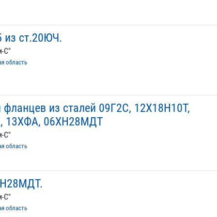
5 из ст.20ЮЧ.
-С"
ая область
 фланцев из сталей 09Г2С, 12Х18Н10Т,
, 13ХФА, 06ХН28МДТ
-С"
ая область
ХН28МДТ.
-С"
ая область