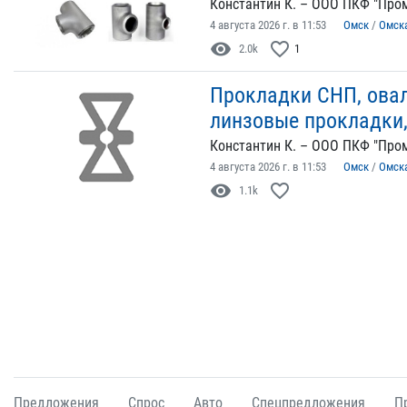
Константин К. – ООО ПКФ "Пром
4 августа 2026 г. в 11:53
Омск
/
Омск
visibility
favorite_border
2.0k
1
Прокладки СНП, овал
линзовые прокладки
Константин К. – ООО ПКФ "Пром
4 августа 2026 г. в 11:53
Омск
/
Омск
visibility
favorite_border
1.1k
Предложения
Спрос
Авто
Спецпредложения
П