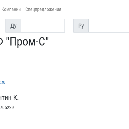
Компании
Спецпредложения
Ду
Py
Ду
Py
 "Пром-С"
.ru
тин К.
705229