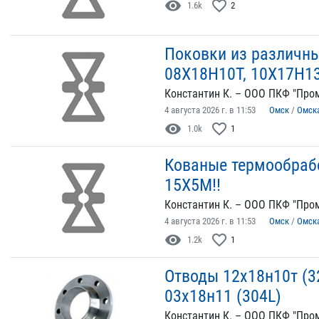
visibility
favorite_border
1.6k
2
Поковки из различны
08Х18Н10Т, 10Х17Н1
Константин К. – ООО ПКФ "Пром
4 августа 2026 г. в 11:53
Омск
/
Омск
visibility
favorite_border
1.0k
1
Кованые термообраб
15Х5М!!
Константин К. – ООО ПКФ "Пром
4 августа 2026 г. в 11:53
Омск
/
Омск
visibility
favorite_border
1.2k
1
Отводы 12х18н10т (3
03х18н11 (304L)
Константин К. – ООО ПКФ "Пром