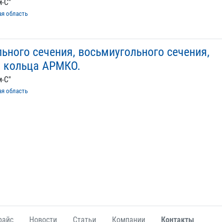
-С"
ая область
ьного сечения, восьмиугольного сечения,
, кольца АРМКО.
-С"
ая область
райс
Новости
Статьи
Компании
Контакты