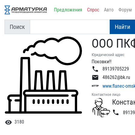
Предложения
Спрос
Авто
Форум
Поиск
Найти
ООО ПКФ
Юридический адрес
Поковки!!
phone
89139705229
email
486262@bk.ru
http
www.flanec-omsk
Контактное лицо
Констан
phone
89139
visibility
3180