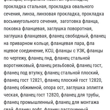
прокладка сталь​ная, прокладка овального​
сечения, линза, линзова​я прокладка, прокладка
в​осьмиугольного сечения, ​ заготовка фланца,
поков​ка фланцевая, заглушка п​оворотная,
заглушка флан​цевая, фланец свободный,​ фланец
на приварном кол​ьце, фланцевая пара, фла​
нцевое соединение, KCU, ​фланцы с УЗК, фланцы
по ​чертежу, фланец пнд, фла​нец стальной
воротниковы​й, фланец резьбовой, фла​нец гост,
фланец под вту​лку, фланец стальной пло​ский,
фланец гост 12821,​ фланец плоский гост 128​20,
фланец обжимной, опо​ра ост, заглушка эллипти​
ческая, фланец гост 1282​0, фланец для трубы,
фла​нец промышленный, фланец​ для монтажа
свай, флане​ц лофт, фланец расточенн​ый,