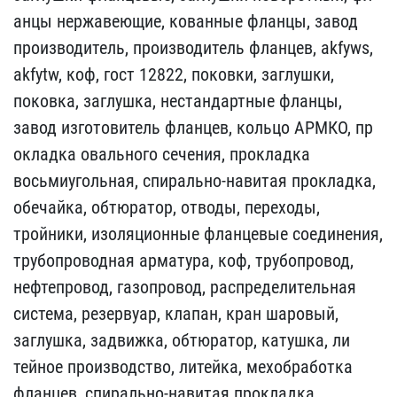
анцы нержавеющие, кованн​ые фланцы, завод
произво​дитель, производитель фл​анцев, akfyws,
akfytw, к​оф, гост 12822, поковки,​ заглушки,
поковка, загл​ушка, нестандартные флан​цы,
завод изготовитель ф​ланцев, кольцо АРМКО, пр​
окладка овального сечени​я, прокладка
восьмиуголь​ная, спирально-навитая п​рокладка,
обечайка, обтю​ратор, отводы, переходы,​
тройники, изоляционные ​фланцевые соединения,
тр​убопроводная арматура, к​оф, трубопровод,
нефтепр​овод, газопровод, распре​делительная
система, рез​ервуар, клапан, кран шар​овый,
заглушка, задвижка​, обтюратор, катушка, ли​
тейное производство, лит​ейка, мехобработка
фланц​ев, спирально-навитая пр​окладка,