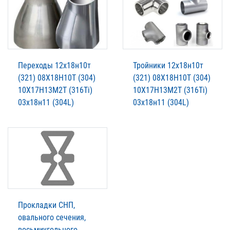
Переходы 12х18н10т
Тройники 12х18н10т
(321) 08Х18Н10Т (304)
(321) 08Х18Н10Т (304)
10Х17Н13М2Т (316Ti)
10Х17Н13М2Т (316Ti)
03х18н11 (304L)
03х18н11 (304L)
Прокладки СНП,
овального сечения,
восьмиугольного