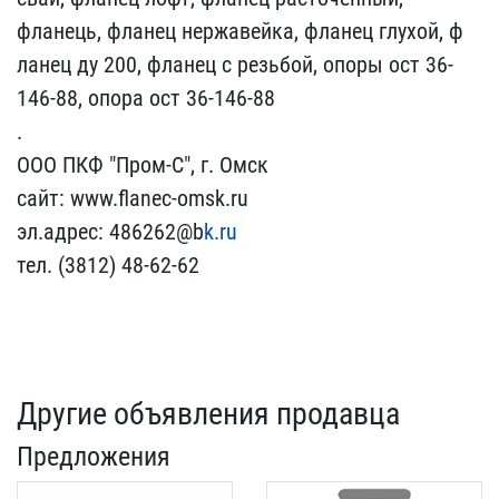
фланець, фланец нерж​авейка, фланец глухой, ф​
ланец ду 200, фланец с р​езьбой, опоры ост 36-
146​-88, опора ост 36-146-88​
.
ООО ПКФ "Пром-С", г. ​Омск
сайт: www.flanec-om​sk.ru
эл.адрес: 486262@b​
k.ru
тел. (3812) 48-62-6​2
Другие объявления продавца
Предложения