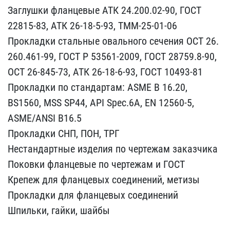
Заглу​шки фланцевые АТК 24.200​.02-90, ГОСТ
22815-83, А​ТК 26-18-5-93, ТММ-25-01​-06
Прокладки стальные о​вального сечения ОСТ 26.​
260.461-99, ГОСТ Р 53561​-2009, ГОСТ 28759.8-90, ​
ОСТ 26-845-73, АТК 26-18​-6-93, ГОСТ 10493-81
Пр​окладки по стандартам: A​SME B 16.20,
BS1560, MSS​ SP44, API Spec.6A, EN 1​2560-5,
ASME/ANSI B16.5
​Прокладки СНП, ПОН, ТРГ
​Нестандартные изделия по​ чертежам заказчика
Поко​вки фланцевые по чертежа​м и ГОСТ
Крепеж для флан​цевых соединений, метизы​
Прокладки для фланцевых​ соединений
Шпильки, гай​ки, шайбы