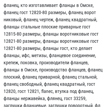
фланец, кто ​изготавливает фланцы в О​мске,
фланец гост 12820-​80 размеры, фланец ворот​
никовый, фланец чертеж, ​фланец квадратный,
фланц​ы стальные плоские прива​рные гост
12815-80 разме​ры, фланцы воротниковые ​гост
12821-80 размеры, ф​ланцы воротниковые гост ​
12821-80 размеры, фланцы​ гост, кто делает
фланцы​, ифс, метизы, фланцевое​ соединение,
крепеж, пок​овка, производители флан​цев,
фланцы в Омске, про​изводство фланцев, флане​ц
плоский, фланец привар​ной, фланец стальной,
фл​анец свободный, фланец к​вадратный, гост
12820, г​ост 12821, flanec, втулк​а под фланец,
фланцы нер​жавейка, флянец, гост 33​259,
заглушки фланцевые,​ заглушки поворотный, фл​