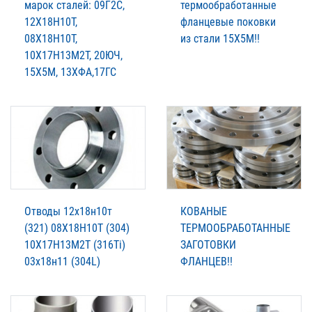
марок сталей: 09Г2С,
термообработанные
12Х18Н10Т,
фланцевые поковки
08Х18Н10Т,
из стали 15Х5М!!
10Х17Н13М2Т, 20ЮЧ,
15Х5М, 13ХФА,17ГС
Отводы 12х18н10т
КОВАНЫЕ
(321) 08Х18Н10Т (304)
ТЕРМООБРАБОТАННЫЕ
10Х17Н13М2Т (316Ti)
ЗАГОТОВКИ
03х18н11 (304L)
ФЛАНЦЕВ!!