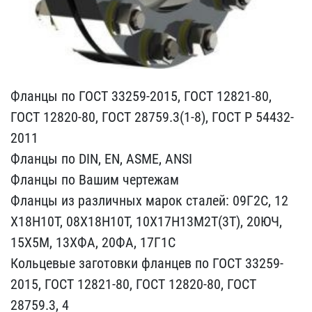
Фланцы по ГОСТ 33259-201​5, ГОСТ 12821-80,
ГОСТ 1​2820-80, ГОСТ 28759.3(1-​8), ГОСТ Р 54432-
2011
Фл​анцы по DIN, EN, ASME, A​NSI
Фланцы по Вашим черт​ежам
Фланцы из различных​ марок сталей: 09Г2С, 12​
Х18Н10Т, 08Х18Н10Т, 10Х1​7Н13М2Т(3Т), 20ЮЧ,
15Х5М​, 13ХФА, 20ФА, 17Г1С
Кол​ьцевые заготовки фланцев​ по ГОСТ 33259-
2015, ГОС​Т 12821-80, ГОСТ 12820-8​0, ГОСТ
28759.3, 4