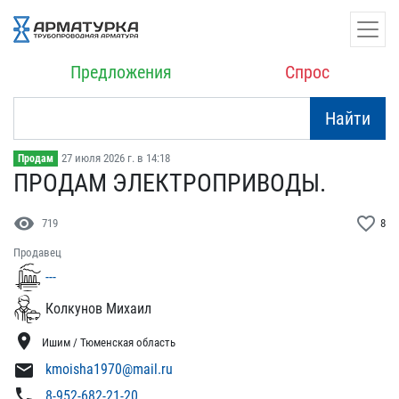
Предложения
Спрос
Найти
27 июля 2026 г. в 14:18
Продам
ПРОДАМ ЭЛЕКТРОПРИВОДЫ.
visibility
favorite_border
719
8
Продавец
---
Колкунов Михаил
location_on
Ишим / Тюменская область
mail
kmoisha1970@mail.ru
phone
8-952-682-21-20