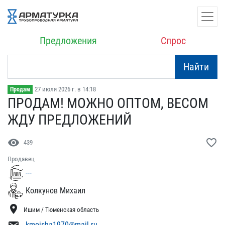
Предложения
Спрос
Найти
27 июля 2026 г. в 14:18
Продам
ПРОДАМ! МОЖНО ОПТОМ, ВЕС​ОМ
ЖДУ ПРЕДЛОЖЕНИЙ
visibility
favorite_border
439
Продавец
---
Колкунов Михаил
location_on
Ишим / Тюменская область
kmoisha1970@mail.ru