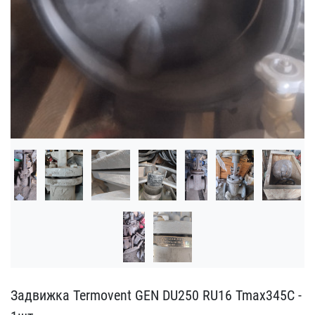
Задвижка Termovent GEN D​U250 RU16 Tmax345C -