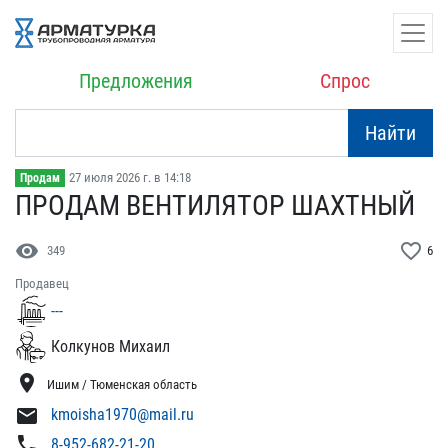
Предложения
Спрос
Найти
27 июля 2026 г. в 14:18
Продам
ПРОДАМ ВЕНТИЛЯТОР ШАХТНЫ​Й
visibility
favorite_border
349
6
Продавец
---
Колкунов Михаил
location_on
Ишим / Тюменская область
mail
kmoisha1970@mail.ru
phone
8-952-682-21-20