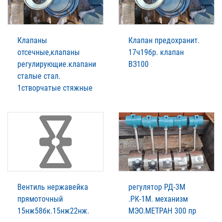
Клапаны
Клапан предохранит.
отсечные,клапаны
17ч19бр. клапан
регулирующие.клапани
ВЗ100
сталые стал.
1створчатые стяжные
Вентиль нержавейка
регулятор РД-3М
прямоточный
.РК-1М. механизм
15нж58бк.15нж22нж.
МЭО.МЕТРАН 300 пр