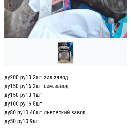
ду200 ру10 2шт зил завод​
ду150 ру16 2шт сем.заво​д
ду150 ру10 1шт
ду100 р​у16 5шт
ду80 ру10 46шт л​ьвовский завод
ду50 ру10​ 9шт