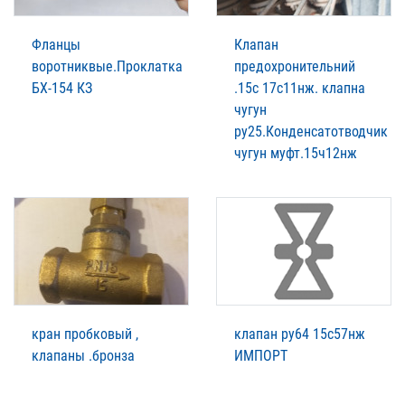
Фланцы
Клапан
воротниквые.Проклатка
предохронительний
БХ-154 КЗ
.15с 17с11нж. клапна
чугун
ру25.Конденсатотводчик
чугун муфт.15ч12нж
кран пробковый ,
клапан ру64 15с57нж
клапаны .бронза
ИМПОРТ