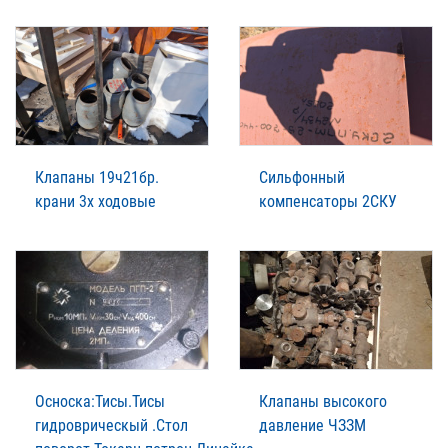
Клапаны 19ч21бр.
Сильфонный
крани 3х ходовые
компенсаторы 2СКУ
Осноска:Тисы.Тисы
Клапаны высокого
гидроврическый .Стол
давление ЧЗЗМ