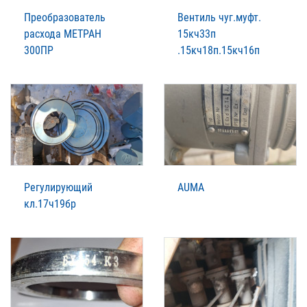
Преобразователь
Вентиль чуг.муфт.
расхода МЕТРАН
15кч33п
300ПР
.15кч18п.15кч16п
Регулирующий
AUMA
кл.17ч19бр