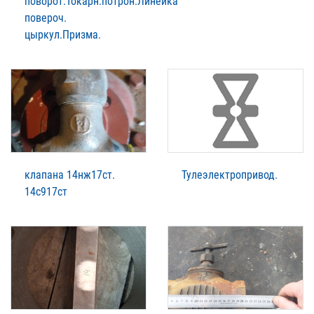
поворот.Токарн.потрон.Линейка
повероч.
цыркул.Призма.
клапана 14нж17ст.
Тулеэлектропривод.
14с917ст