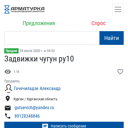
Предложения
Спрос
Найти
28 июля 2026 г. в 04:33
Продам
Задвижки чугун ру10
visibility
favorite_border
1.1k
Продавец
Гачечиладзе Александр
location_on
Курган / Курганская область
mail
gutuevich@yandex.ru
phone
89128348846
chat
Написать сообщение