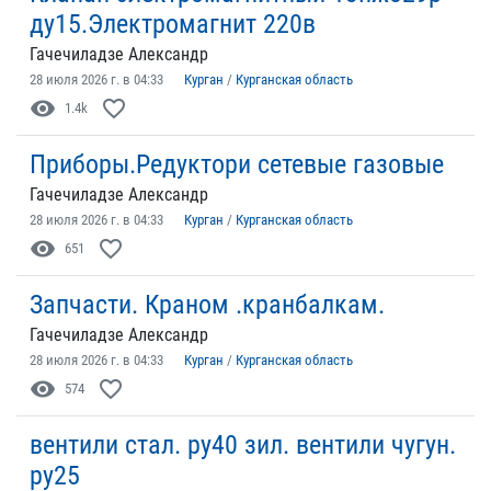
ду15.Электромагнит 220в
Гачечиладзе Александр
28 июля 2026 г. в 04:33
Курган
/
Курганская область
visibility
favorite_border
1.4k
Приборы.Редуктори сетевые газовые
Гачечиладзе Александр
28 июля 2026 г. в 04:33
Курган
/
Курганская область
visibility
favorite_border
651
Запчасти. Краном .кранбалкам.
Гачечиладзе Александр
28 июля 2026 г. в 04:33
Курган
/
Курганская область
visibility
favorite_border
574
вентили стал. ру40 зил. вентили чугун.
ру25