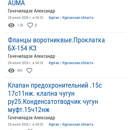
AUMA
Гачечиладзе Александр
28 июля 2026 г. в 04:33
Курган
/
Курганская область
visibility
favorite_border
1.2k
2
Фланцы воротниквые.Проклатка
БХ-154 КЗ
Гачечиладзе Александр
28 июля 2026 г. в 04:33
Курган
/
Курганская область
visibility
favorite_border
403
Клапан предохронительний .15с
17с11нж. клапна чугун
ру25.Конденсатотводчик чугун
муфт.15ч12нж
Гачечиладзе Александр
28 июля 2026 г. в 04:33
Курган
/
Курганская область