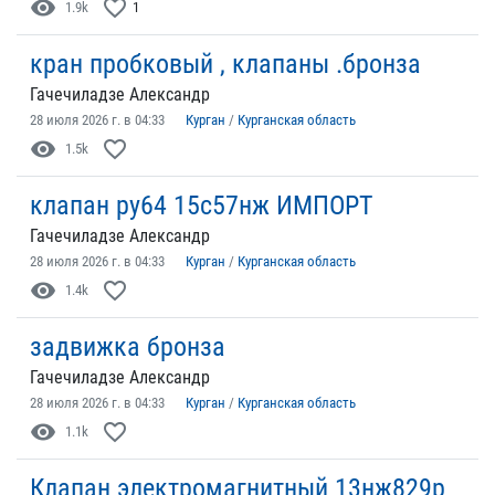
visibility
favorite_border
1.9k
1
кран пробковый , клапаны .бронза
Гачечиладзе Александр
28 июля 2026 г. в 04:33
Курган
/
Курганская область
visibility
favorite_border
1.5k
клапан ру64 15с57нж ИМПОРТ
Гачечиладзе Александр
28 июля 2026 г. в 04:33
Курган
/
Курганская область
visibility
favorite_border
1.4k
задвижка бронза
Гачечиладзе Александр
28 июля 2026 г. в 04:33
Курган
/
Курганская область
visibility
favorite_border
1.1k
Клапан электромагнитный 13нж829р