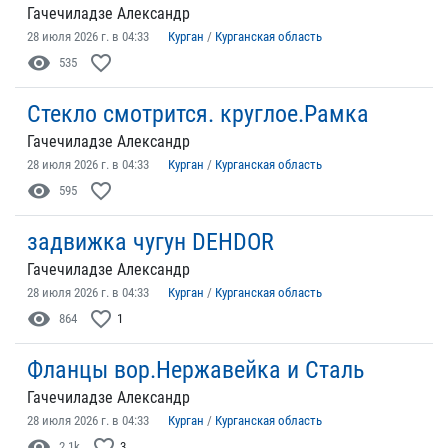
Гачечиладзе Александр
28 июля 2026 г. в 04:33
Курган
/
Курганская область
visibility
favorite_border
535
Стекло смотрится. круглое.Рамка
Гачечиладзе Александр
28 июля 2026 г. в 04:33
Курган
/
Курганская область
visibility
favorite_border
595
задвижка чугун DEHDOR
Гачечиладзе Александр
28 июля 2026 г. в 04:33
Курган
/
Курганская область
visibility
favorite_border
864
1
Фланцы вор.Нержавейка и Сталь
Гачечиладзе Александр
28 июля 2026 г. в 04:33
Курган
/
Курганская область
visibility
favorite_border
2.1k
3