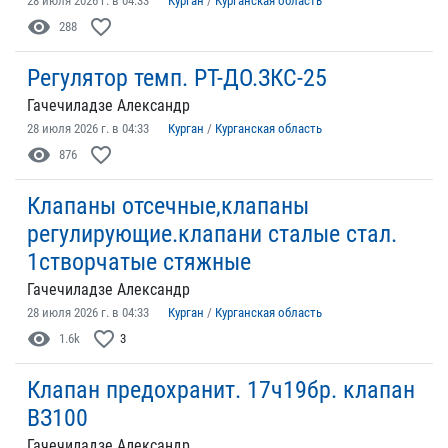
28 июля 2026 г. в 04:33
Курган
/
Курганская область
visibility
favorite_border
288
Регулятор темп. РТ-ДО.ЗКС-25
Гачечиладзе Александр
28 июля 2026 г. в 04:33
Курган
/
Курганская область
visibility
favorite_border
876
Клапаны отсечные,клапаны
регулирующие.клапани сталые стал.
1створчатые стяжные
Гачечиладзе Александр
28 июля 2026 г. в 04:33
Курган
/
Курганская область
visibility
favorite_border
1.6k
3
Клапан предохранит. 17ч19бр. клапан
ВЗ100
Гачечиладзе Александр