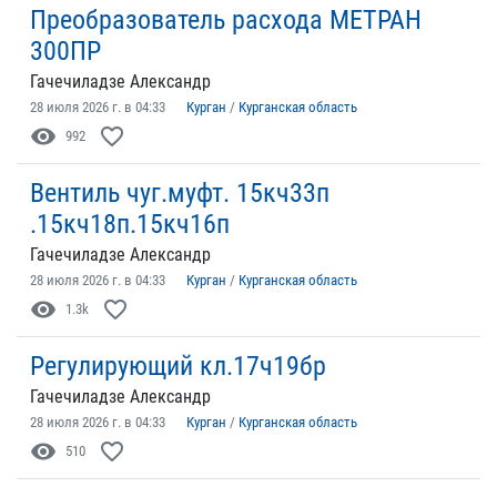
Преобразователь расхода МЕТРАН
300ПР
Гачечиладзе Александр
28 июля 2026 г. в 04:33
Курган
/
Курганская область
visibility
favorite_border
992
Вентиль чуг.муфт. 15кч33п
.15кч18п.15кч16п
Гачечиладзе Александр
28 июля 2026 г. в 04:33
Курган
/
Курганская область
visibility
favorite_border
1.3k
Регулирующий кл.17ч19бр
Гачечиладзе Александр
28 июля 2026 г. в 04:33
Курган
/
Курганская область
visibility
favorite_border
510