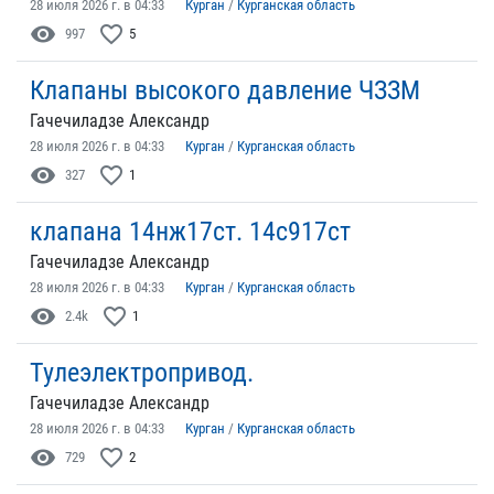
28 июля 2026 г. в 04:33
Курган
/
Курганская область
visibility
favorite_border
997
5
Клапаны высокого давление ЧЗЗМ
Гачечиладзе Александр
28 июля 2026 г. в 04:33
Курган
/
Курганская область
visibility
favorite_border
327
1
клапана 14нж17ст. 14с917ст
Гачечиладзе Александр
28 июля 2026 г. в 04:33
Курган
/
Курганская область
visibility
favorite_border
2.4k
1
Тулеэлектропривод.
Гачечиладзе Александр
28 июля 2026 г. в 04:33
Курган
/
Курганская область
visibility
favorite_border
729
2