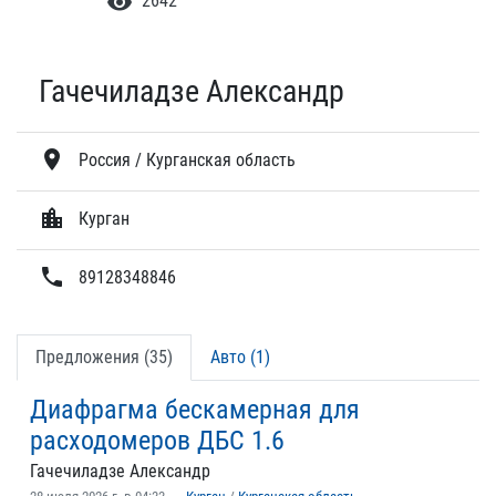
visibility
2642
Гачечиладзе Александр
location_on
Россия / Курганская область
location_city
Курган
phone
89128348846
Предложения (35)
Авто (1)
Диафрагма бескамерная для
расходомеров ДБС 1.6
Гачечиладзе Александр