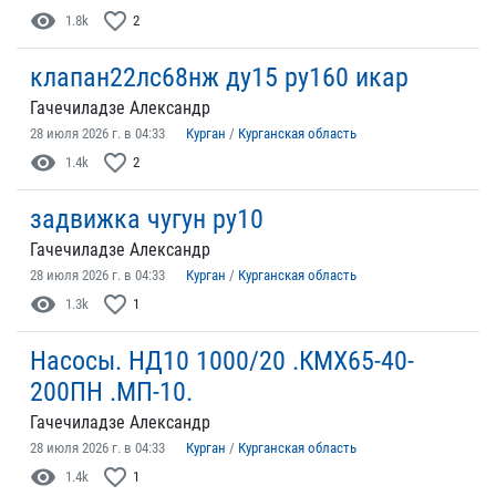
visibility
favorite_border
1.8k
2
клапан22лс68нж ду15 ру160 икар
Гачечиладзе Александр
28 июля 2026 г. в 04:33
Курган
/
Курганская область
visibility
favorite_border
1.4k
2
задвижка чугун ру10
Гачечиладзе Александр
28 июля 2026 г. в 04:33
Курган
/
Курганская область
visibility
favorite_border
1.3k
1
Насосы. НД10 1000/20 .КМХ65-40-
200ПН .МП-10.
Гачечиладзе Александр
28 июля 2026 г. в 04:33
Курган
/
Курганская область
visibility
favorite_border
1.4k
1