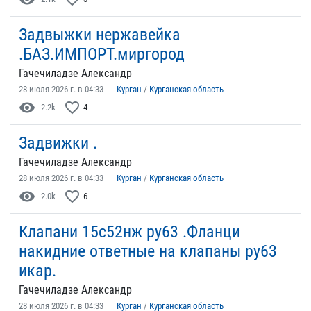
Задвыжки нержавейка
.БАЗ.ИМПОРТ.миргород
Гачечиладзе Александр
28 июля 2026 г. в 04:33
Курган
/
Курганская область
visibility
favorite_border
2.2k
4
Задвижки .
Гачечиладзе Александр
28 июля 2026 г. в 04:33
Курган
/
Курганская область
visibility
favorite_border
2.0k
6
Клапани 15с52нж ру63 .Фланци
накидние ответные на клапаны ру63
икар.
Гачечиладзе Александр
28 июля 2026 г. в 04:33
Курган
/
Курганская область