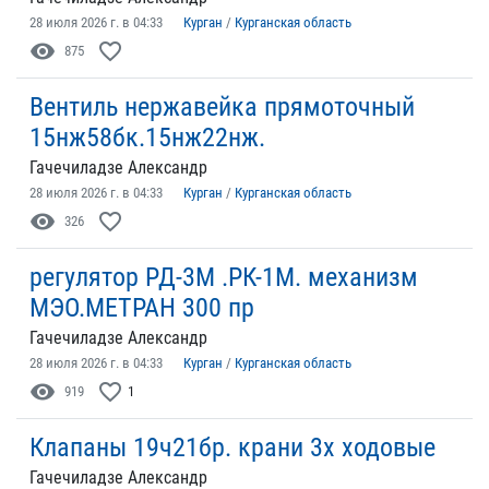
28 июля 2026 г. в 04:33
Курган
/
Курганская область
visibility
favorite_border
875
Вентиль нержавейка прямоточный
15нж58бк.15нж22нж.
Гачечиладзе Александр
28 июля 2026 г. в 04:33
Курган
/
Курганская область
visibility
favorite_border
326
регулятор РД-3М .РК-1М. механизм
МЭО.МЕТРАН 300 пр
Гачечиладзе Александр
28 июля 2026 г. в 04:33
Курган
/
Курганская область
visibility
favorite_border
919
1
Клапаны 19ч21бр. крани 3х ходовые
Гачечиладзе Александр