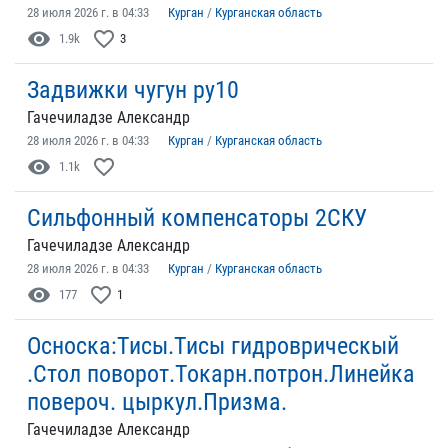
28 июля 2026 г. в 04:33
Курган
/
Курганская область
visibility
favorite_border
1.9k
3
Задвижки чугун ру10
Гачечиладзе Александр
28 июля 2026 г. в 04:33
Курган
/
Курганская область
visibility
favorite_border
1.1k
Сильфонный компенсаторы 2СКУ
Гачечиладзе Александр
28 июля 2026 г. в 04:33
Курган
/
Курганская область
visibility
favorite_border
177
1
Осноска:Тисы.Тисы гидроврическый
.Стол поворот.Токарн.потрон.Линейка
повероч. цыркул.Призма.
Гачечиладзе Александр