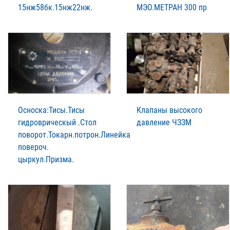
15нж58бк.15нж22нж.
МЭО.МЕТРАН 300 пр
Осноска:Тисы.Тисы
Клапаны высокого
гидроврическый .Стол
давление ЧЗЗМ
поворот.Токарн.потрон.Линейка
повероч.
цыркул.Призма.