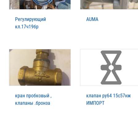
Регулирующий
AUMA
кл.17ч19бр
кран пробковый ,
клапан ру64 15с57нж
клапаны .бронза
ИМПОРТ