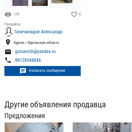
visibility
favorite_border
179
1
Продавец
Гачечиладзе Александр
location_on
Курган / Курганская область
mail
gutuevich@yandex.ru
phone
89128348846
chat
Написать сообщение
Другие объявления продавца
Предложения