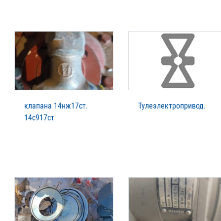
клапана 14нж17ст.
Тулеэлектропривод.
14с917ст