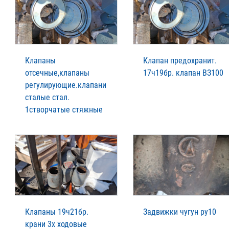
Клапаны
Клапан предохранит.
отсечные,клапаны
17ч19бр. клапан ВЗ100
регулирующие.клапани
сталые стал.
1створчатые стяжные
Клапаны 19ч21бр.
Задвижки чугун ру10
крани 3х ходовые