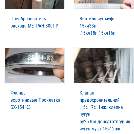
Преобразователь
Вентиль чуг.муфт.
расхода МЕТРАН 300ПР
15кч33п
.15кч18п.15кч16п
Фланцы
Клапан
воротниквые.Проклатка
предохронительний
БХ-154 КЗ
.15с 17с11нж. клапна
чугун
ру25.Конденсатотводчик
чугун муфт.15ч12нж