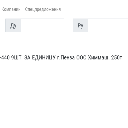
Компании
Спецпредложения
Ду
Py
Ду
Py
-440 9ШТ ​ ЗА ЕДИНИЦУ г.Пенза ООО ​Химмаш. 250т