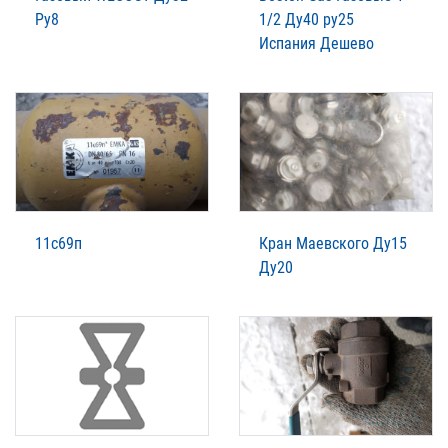
Ру8
1/2 Ду40 ру25
Испания Дешево
11с69п
Кран Маевского Ду15
Ду20