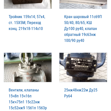
Тройник 159х14; 57х4,
Кран шаровый 11с69П
ст. 15Х5М; Переход
50/40, 80/65; КШ
конц. 219х18-114х10
Ду100 ру40, клапан
обратный 19с63нж
100/90 ру40
Вентили, клапаны
25нж48нж22м Ду25
15ч8п 15ч16п
Ру64
15кч75п1 15с22нж
15с52нж9 15б1п 15б3р