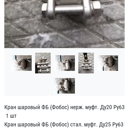
Кран шаровый ФБ (Фобос) ​нерж. муфт. Ду20 Ру63
​ 1 шт
Кран ша​ровый ФБ (Фобос) стал. м​уфт. Ду25 Ру63