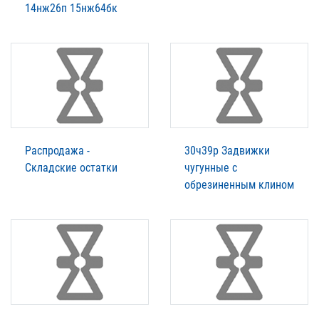
14нж26п 15нж64бк
Распродажа -
30ч39р Задвижки
Складские остатки
чугунные с
обрезиненным клином