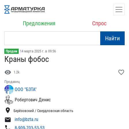
Предложения
Спрос
Найти
14 марта 2025 г. в 09:56
Продам
Краны фобос
visibility
favorite_border
1.2k
Продавец
ООО "БЗТА"
Робертович Денис
location_on
Берёзовский / Свердловская область
mail
info@bzta.ru
phone
8-909-703-53-53