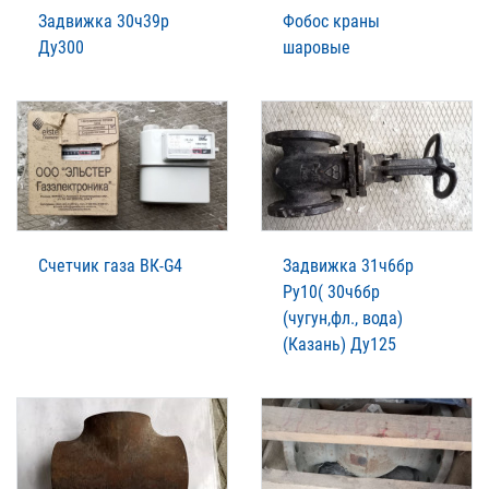
Задвижка 30ч39р
Фобос краны
Ду300
шаровые
Счетчик газа ВК-G4
Задвижка 31ч6бр
Ру10( 30ч6бр
(чугун,фл., вода)
(Казань) Ду125