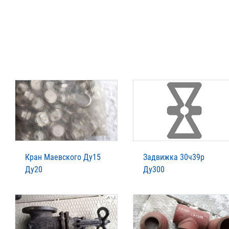
Кран Маевского Ду15
Задвижка 30ч39р
Ду20
Ду300