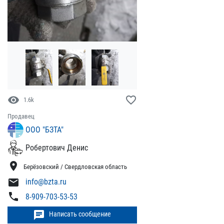
visibility
favorite_border
1.6k
Продавец
ООО "БЗТА"
Робертович Денис
location_on
Берёзовский / Свердловская область
mail
info@bzta.ru
phone
8-909-703-53-53
chat
Написать сообщение