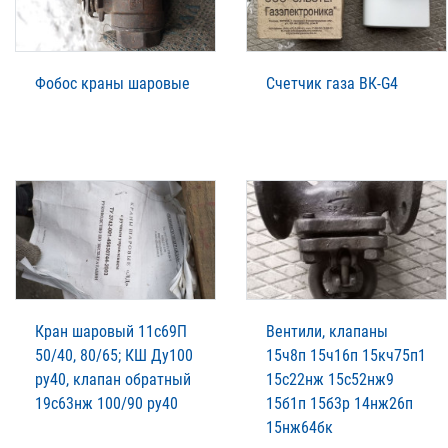
Фобос краны шаровые
Счетчик газа ВК-G4
Кран шаровый 11с69П
Вентили, клапаны
50/40, 80/65; КШ Ду100
15ч8п 15ч16п 15кч75п1
ру40, клапан обратный
15с22нж 15с52нж9
19с63нж 100/90 ру40
15б1п 15б3р 14нж26п
15нж64бк