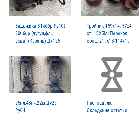
Задвижка 31ч6бр Ру10(
Тройник 159х14; 57х4,
30ч6бр (чугун,фл.,
ст. 15Х5М; Переход
вода) (Казань) Ду125
конц. 219х18-114х10
25нж48нж22м Ду25
Распродажа -
Ру64
Складские остатки