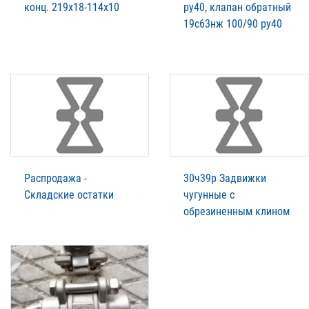
конц. 219х18-114х10
ру40, клапан обратный
19с63нж 100/90 ру40
Распродажа -
30ч39р Задвижки
Складские остатки
чугунные с
обрезиненным клином