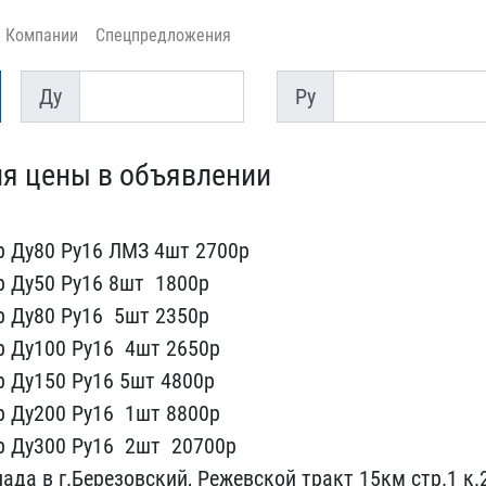
Компании
Спецпредложения
Ду
Py
Ду
Py
ия цены в объяв​лении
 Ду80 Ру​16 ЛМЗ 4шт 2700р
 Ду50 Ру1​6 8шт ​ 1800р
 Ду80 Ру16 ​ 5шт 2350р
 Ду100 Ру16 ​ 4шт 265​0р
Ду150​ Ру16 5шт​ 4800р
 Ду200 Ру16 ​ 1шт 8800р
 Ду300 Ру16 ​ 2шт ​ 20700р
​ада в г.Березовский, Реж​евской тракт 15км стр.1 ​к.