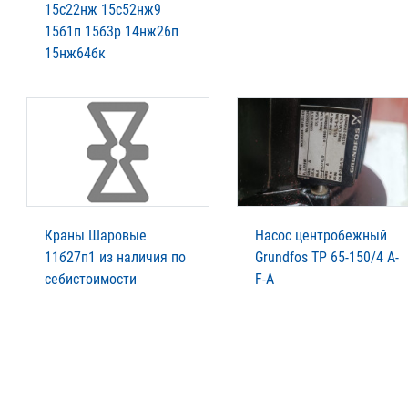
15с22нж 15с52нж9
15б1п 15б3р 14нж26п
15нж64бк
Краны Шаровые
Насос центробежный
11б27п1 из наличия по
Grundfos TP 65-150/4 A-
себистоимости
F-A