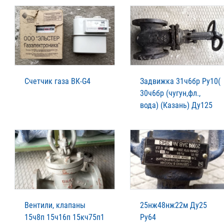
Счетчик газа ВК-G4
Задвижка 31ч6бр Ру10(
30ч6бр (чугун,фл.,
вода) (Казань) Ду125
Вентили, клапаны
25нж48нж22м Ду25
15ч8п 15ч16п 15кч75п1
Ру64