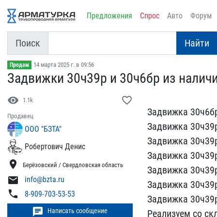
Предложения
Спрос
Авто
Форум
Поиск
Найти
14 марта 2025 г. в 09:56
Продам
Задвижки 30ч39р и 30ч6бр​ из налич
visibility
favorite_border
1.1k
Задвижка 30ч6бр
Продавец
​Задвижка 30ч39р
ООО "БЗТА"
Задвижка 30ч39р​
Робертович Денис
Задви​жка 30ч39р
location_on
Берёзовский / Свердловская область
Задвижка 30ч39р 
mail
info@bzta.ru
Задвижка 30ч​39р
phone
8-909-703-53-53
Зад​вижка 30ч39р
chat
Написать сообщение
Реализуем со скл