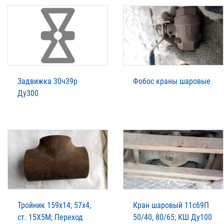
Задвижка 30ч39р
Фобос краны шаровые
Ду300
Тройник 159х14; 57х4,
Кран шаровый 11с69П
ст. 15Х5М; Переход
50/40, 80/65; КШ Ду100