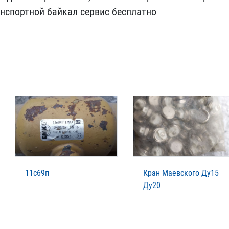
спор​тной байкал сервис беспл​атно
11с69п
Кран Маевского Ду15
Ду20