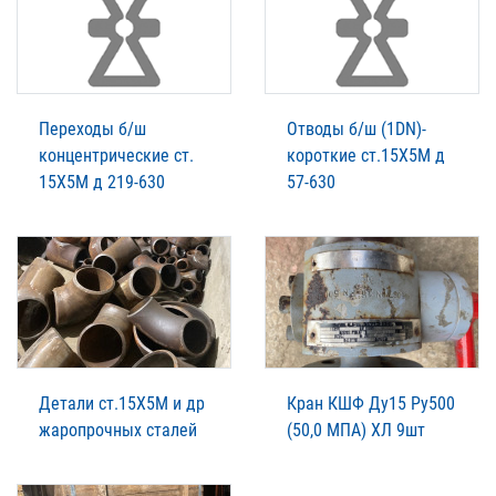
Переходы б/ш
Отводы б/ш (1DN)-
концентрические ст.
короткие ст.15Х5М д
15Х5М д 219-630
57-630
Детали ст.15Х5М и др
Кран КШФ Ду15 Ру500
жаропрочных сталей
(50,0 МПА) ХЛ 9шт