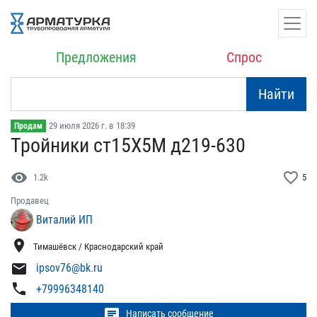
Предложения
Спрос
Найти
29 июля 2026 г. в 18:39
Продам
Тройники ст15Х5М д219-63​0
visibility
favorite_border
1.2k
5
Продавец
Виталий ИП
location_on
Тимашёвск / Краснодарский край
mail
ipsov76@bk.ru
phone
+79996348140
chat
Написать сообщение