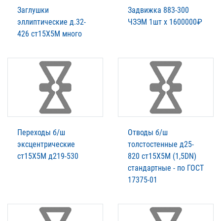
Заглушки
Задвижка 883-300
эллиптические д.32-
ЧЗЭМ 1шт х 1600000₽
426 ст15Х5М много
Переходы б/ш
Отводы б/ш
эксцентрические
толстостенные д25-
ст15Х5М д219-530
820 ст15Х5М (1,5DN)
стандартные - по ГОСТ
17375-01