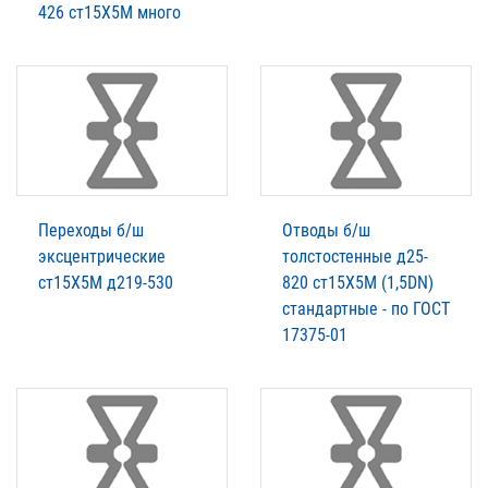
426 ст15Х5М много
Переходы б/ш
Отводы б/ш
эксцентрические
толстостенные д25-
ст15Х5М д219-530
820 ст15Х5М (1,5DN)
стандартные - по ГОСТ
17375-01