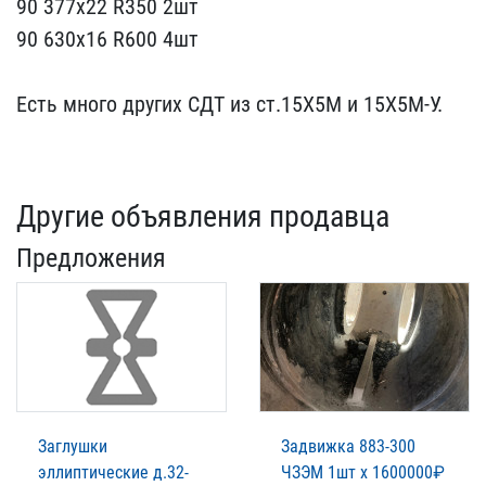
90 377х​22 R350 2шт
90 630х16 R6​00 4шт
Есть много други​х СДТ из ст.15Х5М и 15Х5​М-У.
Другие объявления продавца
Предложения
Заглушки
Задвижка 883-300
эллиптические д.32-
ЧЗЭМ 1шт х 1600000₽