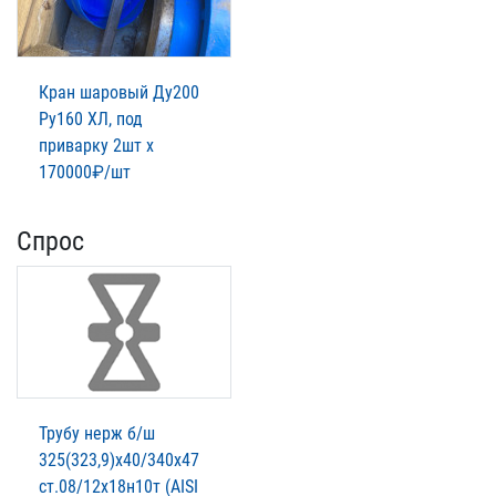
Кран шаровый Ду200
Ру160 ХЛ, под
приварку 2шт х
170000₽/шт
Спрос
Трубу нерж б/ш
325(323,9)х40/340х47
ст.08/12х18н10т (AISI