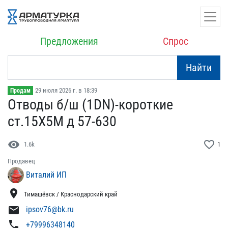
Предложения
Спрос
Найти
29 июля 2026 г. в 18:39
Продам
Отводы б/ш (1DN)-коротки​е
ст.15Х5М д 57-630
visibility
favorite_border
1.6k
1
Продавец
Виталий ИП
location_on
Тимашёвск / Краснодарский край
mail
ipsov76@bk.ru
phone
+79996348140