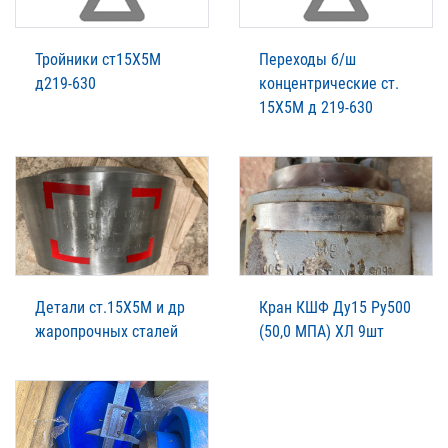
Тройники ст15Х5М
Переходы б/ш
д219-630
концентрические ст.
15Х5М д 219-630
Детали ст.15Х5М и др
Кран КШФ Ду15 Ру500
жаропрочных сталей
(50,0 МПА) ХЛ 9шт