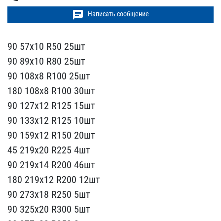
chat
Написать сообщение
90 57х10 R50 25шт
90 89х​10 R80 25шт
90 108х8 R10​0 25шт
180 108х8 R100 30​шт
90 127х12 R125 15шт
9​0 133х12 R125 10шт
90 15​9х12 R150 20шт
45 219х20​ R225 4шт
90 219х14 R200​ 46шт
180 219х12 R200 12​шт
90 273х18 R250 5шт
90​ 325х20 R300 5шт