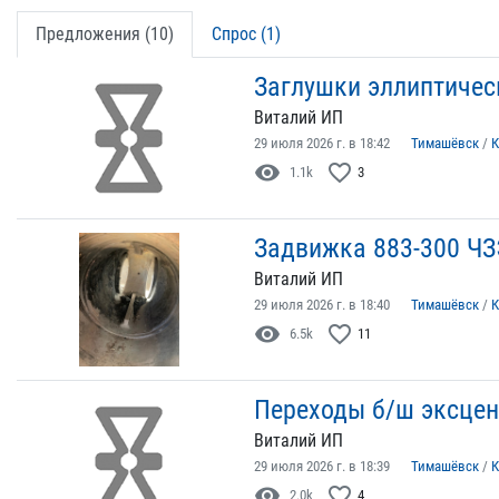
Предложения (10)
Спрос (1)
Заглушки эллиптичес
Виталий ИП
29 июля 2026 г. в 18:42
Тимашёвск
/
К
visibility
favorite_border
1.1k
3
Задвижка 883-300 Ч
Виталий ИП
29 июля 2026 г. в 18:40
Тимашёвск
/
К
visibility
favorite_border
6.5k
11
Переходы б/ш эксцен
Виталий ИП
29 июля 2026 г. в 18:39
Тимашёвск
/
К
visibility
favorite_border
2.0k
4