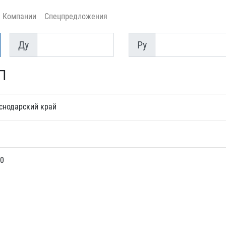
Компании
Спецпредложения
Ду
Py
Ду
Py
П
снодарский край
0