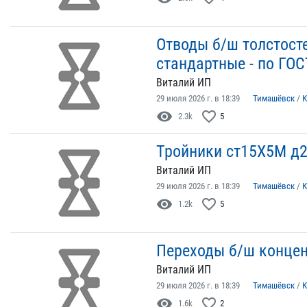
Отводы б/ш толстост
стандартные - по ГОС
Виталий ИП
29 июля 2026 г. в 18:39
Тимашёвск
/
К
visibility
favorite_border
2.3k
5
Тройники ст15Х5М д2
Виталий ИП
29 июля 2026 г. в 18:39
Тимашёвск
/
К
visibility
favorite_border
1.2k
5
Переходы б/ш концен
Виталий ИП
29 июля 2026 г. в 18:39
Тимашёвск
/
К
visibility
favorite_border
1.6k
2