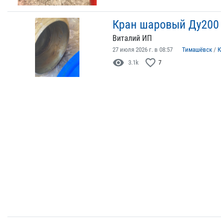
Кран шаровый Ду200 
Виталий ИП
27 июля 2026 г. в 08:57
Тимашёвск
/
К
visibility
favorite_border
3.1k
7