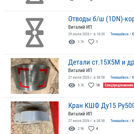
Отводы б/ш (1DN)-кор
Виталий ИП
29 июля 2026 г. в 18:39
Тимашёвск
/
К
visibility
favorite_border
1.7k
1
Детали ст.15Х5М и д
Виталий ИП
27 июля 2026 г. в 08:58
Тимашёвск
/
К
visibility
favorite_border
9.7k
18
Спецпредложение
Кран КШФ Ду15 Ру500
Виталий ИП
27 июля 2026 г. в 08:58
Тимашёвск
/
К
visibility
favorite_border
2.9k
4