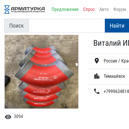
Предложения
Спрос
Авто
Форум
Поиск
Найти
Виталий И
location_on
Россия / Кра
location_city
Тимашёвск
phone
+7999634814
visibility
3094