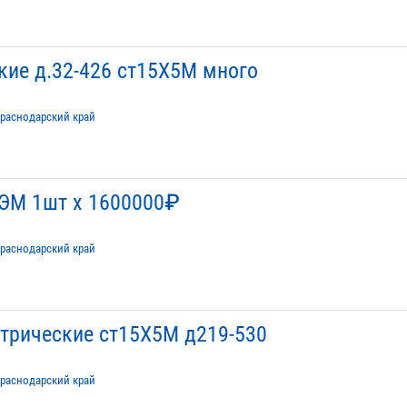
кие д.32-426 ст15Х5М много
раснодарский край
ЗЭМ 1шт х 1600000₽
раснодарский край
трические ст15Х5М д219-530
раснодарский край