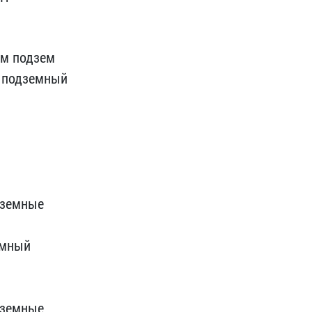
м подзем ​
 подзем​ный
дземные
емный
дземные