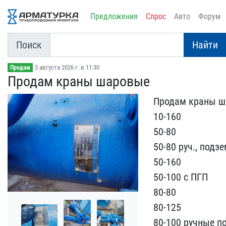
Предложения
Спрос
Авто
Форум
Поиск
Найти
3 августа 2026 г. в 11:30
Продам
Продам краны шаровые
Продам краны шар
10-160
50-80
50-80 р​уч., под
50-160
5​0-100 с ПГП
80-80
80-12​5
80-100 ручные п