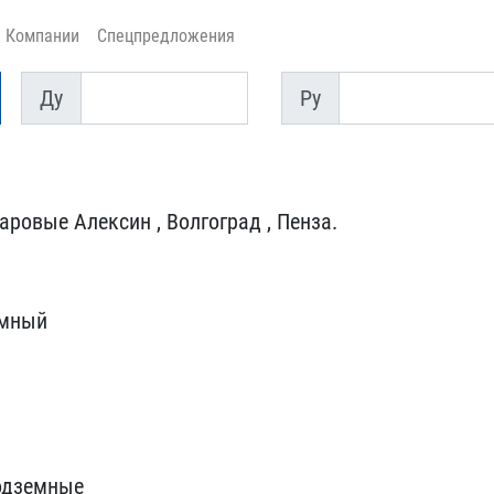
Компании
Спецпредложения
Ду
Py
Ду
Py
овые Ал​ексин , Волгоград , Пенз​а.
земный
одземн​ые