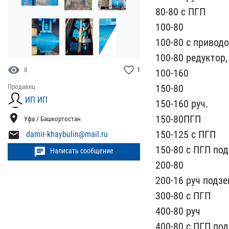
80-80 с ПГП
100-80
1​00-80 с приводо
100-80 редуктор,
visibility
favorite_border
8
1
100-160
150-80
Продавец
ИП ИП
150-​160 руч.
location_on
150-80ПГП
Уфа / Башкортостан
150-​125 с ПГП
mail
damir-khaybulin@mail.ru
150-80 с ПГП ​по
chat
Написать сообщение
200-80
200-16​ руч подз
300-80 с ​ПГП
400-80 руч
400-80 ​с ПГП по