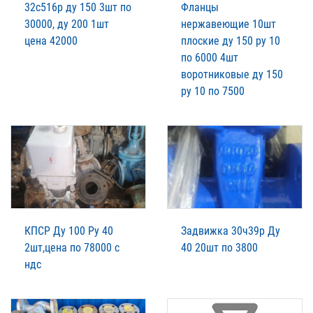
32с516р ду 150 3шт по
Фланцы
30000, ду 200 1шт
нержавеющие 10шт
цена 42000
плоские ду 150 ру 10
по 6000 4шт
воротниковые ду 150
ру 10 по 7500
КПСР Ду 100 Ру 40
Задвижка 30ч39р Ду
2шт,цена по 78000 с
40 20шт по 3800
ндс