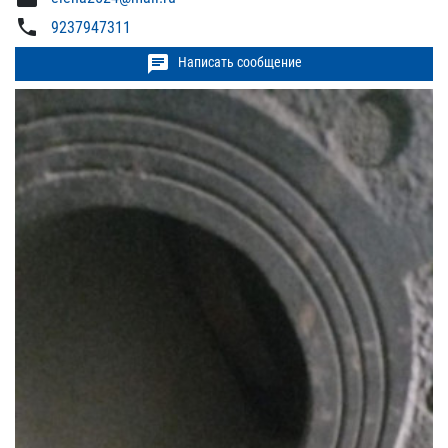
phone
9237947311
chat
Написать сообщение