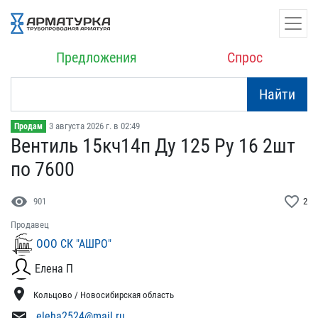
Предложения
Спрос
Найти
3 августа 2026 г. в 02:49
Продам
Вентиль 15кч14п Ду 125 Р​у 16 2шт
по 7600
visibility
favorite_border
901
2
Продавец
ООО СК "АШРО"
Елена П
location_on
Кольцово / Новосибирская область
mail
eleha2524@mail.ru