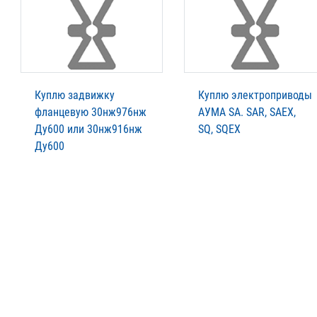
Куплю задвижку
Куплю электроприводы
фланцевую 30нж976нж
АУМА SA. SAR, SAEX,
Ду600 или 30нж916нж
SQ, SQEX
Ду600