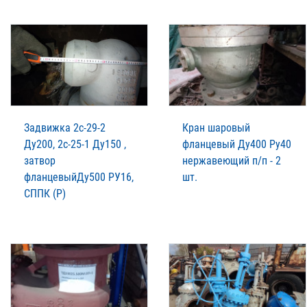
Задвижка 2с-29-2
Кран шаровый
Ду200, 2с-25-1 Ду150 ,
фланцевый Ду400 Ру40
затвор
нержавеющий п/п - 2
фланцевыйДу500 РУ16,
шт.
СППК (Р)