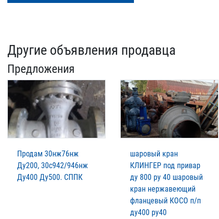
Другие объявления продавца
Предложения
Продам 30нж76нж
шаровый кран
Ду200, 30с942/946нж
КЛИНГЕР под привар
Ду400 Ду500. СППК
ду 800 ру 40 шаровый
кран нержавеющий
фланцевый КОСО п/п
ду400 ру40