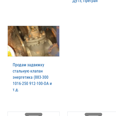
Ду15, Прегран
Продам задвижку
стальную клапан
энергетика (883-300
1016-250 912-100-ОА и
т.д.