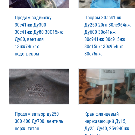
Продам задвижку
Продам 30лс41нж
30с41нж Ду300
Ду250 20гл 30лс964нж
30с41нж Ду80 30С15нж
Ду600 30с41нж
Ду80, вентиля
30с941нж 30с915нж
13нж74нж с
30с15нж 30с964нж
подогревом
30с76нж
Продам затвор ду250
Кран фланцевый
300 400 Ду700. вентиль
нержавеющий Ду15,
нерж. титан
Ду25, Ду40, 25ч940нж