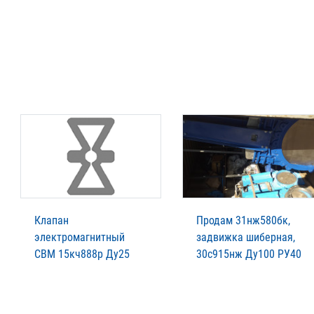
Клапан
Продам 31нж580бк,
электромагнитный
задвижка шиберная,
СВМ 15кч888р Ду25
30с915нж Ду100 РУ40