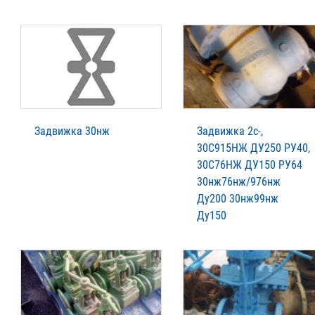
Задвижка 30нж
Задвижка 2с-,
30С915НЖ ДУ250 РУ40,
30С76НЖ ДУ150 РУ64
30нж76нж/976нж
Ду200 30нж99нж
Ду150