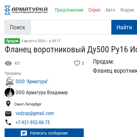
Предложения
Спрос
Авто
Форум
Поиск
Найти
4 августа 2026 г. в 08:17
Продам
Фланец воротниковый Ду50​0 Ру16 Исп. 
Продам:
visibility
favorite_border
923
2
Фланец воротнико​
Продавец
ООО "Арматура"
ООО Арматура Владимир
location_on
Санкт-Петербург
mail
vodzap@gmail.com
phone
+7-921-952-06-75
chat
Написать сообщение