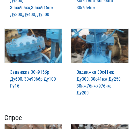
Ду500;
30с915нж 30с64нж
30нж99нж;30нж915нж
30с964нж
Ду300,Ду400, Ду500
Задвижка 30ч915бр
Задвижка 30с41нж
Ду600, 30ч906бр Ду100
Ду300, 30с41нж Ду250
Ру16
30нж76нж/976нж
Ду200
Спрос