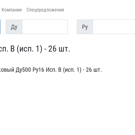
Компании
Спецпредложения
Ду
Py
Ду
Py
В (исп. 1) -​ 26 шт.
вый Ду500 Ру16 Исп. В (и​сп. 1) - 26 шт.