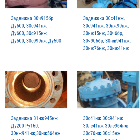
Задвижка 30ч915бр
Задвижка 30с41нж,
Ду600, 30с941нж
30с941нж, 30нж99нж,
Ду600, 30с915нж
30нж15нж, 30ч6бр,
Ду500, 30с999нж Ду500
30ч906бр, 30нж941нж,
30нж76нж, 30нж41нж
Задвижка 31нж945нж
30с41нж 30с941нж
Ду200 Ру160;
30лс41нж 30лс964нж
30нж941нж;30нж564нж
30с76нж 30с15нж