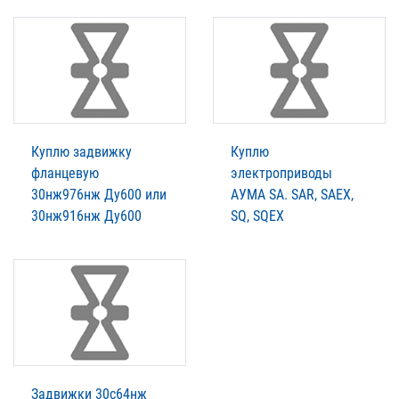
Куплю задвижку
Куплю
фланцевую
электроприводы
30нж976нж Ду600 или
АУМА SA. SAR, SAEX,
30нж916нж Ду600
SQ, SQEX
Задвижки 30с64нж