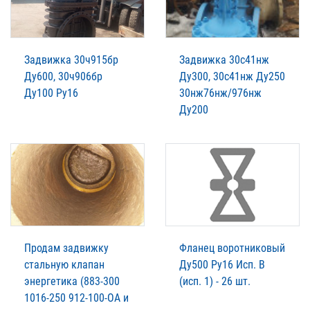
Задвижка 30ч915бр
Задвижка 30с41нж
Ду600, 30ч906бр
Ду300, 30с41нж Ду250
Ду100 Ру16
30нж76нж/976нж
Ду200
Продам задвижку
Фланец воротниковый
стальную клапан
Ду500 Ру16 Исп. В
энергетика (883-300
(исп. 1) - 26 шт.
1016-250 912-100-ОА и