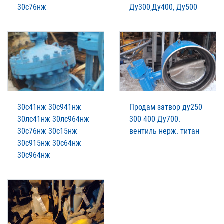
30с76нж
Ду300,Ду400, Ду500
30с41нж 30с941нж
Продам затвор ду250
30лс41нж 30лс964нж
300 400 Ду700.
30с76нж 30с15нж
вентиль нерж. титан
30с915нж 30с64нж
30с964нж