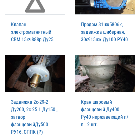
Клапан
Продам 31нж580бк,
электромагнитный
задвижка шиберная,
СВМ 15кч888р Ду25
30с915нж Ду100 РУ40
Задвижка 2с-29-2
Кран шаровый
Ду200, 2с-25-1 Ду150 ,
фланцевый Ду400
затвор
Ру40 нержавеющий п/
фланцевыйДу500
п - 2 шт.
РУ16, СППК (Р)