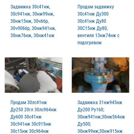
Задвижка 30с41нж,
Продам задвижку
30с941нж, 30нж99нж,
30с41нж Ду300
30нж15нж, 30ч6бр,
30с41нж Ду80
30ч906бр, 30нж941нж,
30С15нж Ду80,
30нж76нж, 30нж41нж
вентиля 13нж74нж с
подогревом
Продам 30лс41нж
Задвижка 31нж945нж
Ду250 20гл 30лс964нж
Ду200 Ру160;
Ду600 30с41нж
30нж941нж;30нж564нж
30с941нж 30с915нж
Ду500;
30с15нж 30с964нж
30нж99нж;30нж915нж