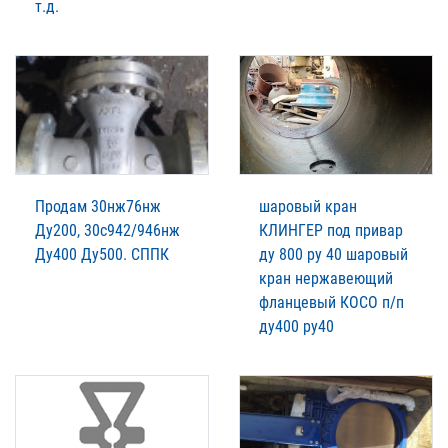
т.д.
Продам 30нж76нж
шаровый кран
Ду200, 30с942/946нж
КЛИНГЕР под привар
Ду400 Ду500. СППК
ду 800 ру 40 шаровый
кран нержавеющий
фланцевый КОСО п/п
ду400 ру40