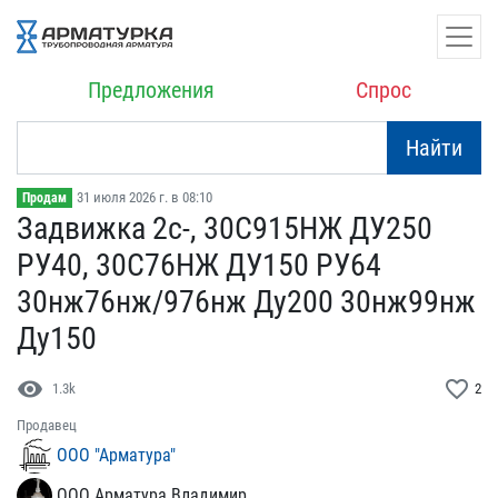
Предложения
Спрос
Найти
31 июля 2026 г. в 08:10
Продам
Задвижка 2с-, 30С915НЖ Д​У250
РУ40, 30С76НЖ ДУ150​ РУ64
30нж76нж/976нж Ду2​00 30нж99нж
Ду150
visibility
favorite_border
1.3k
2
Продавец
ООО "Арматура"
ООО Арматура Владимир