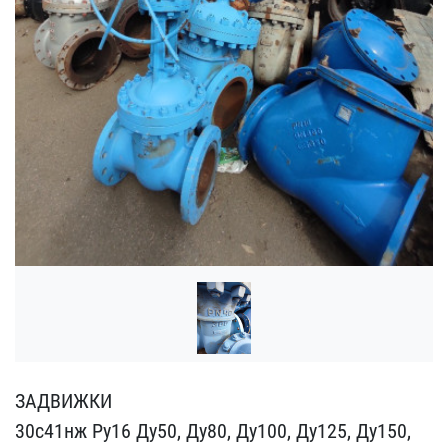
ЗАДВИЖКИ
30с41нж Ру16 Ду​50, Ду80, Ду100, Ду125, ​Ду150,