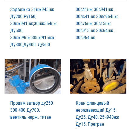
Задвижка 31нж945нж
30с41нж 30с941нж
Ду200 Ру160;
30лс41нж 30лс964нж
30нж941нж;30нж564нж
30с76нж 30с15нж
Ду500;
30с915нж 30с64нж
30нж99нж;30нж915нж
30с964нж
Ду300,Ду400, Ду500
Продам затвор ду250
Кран фланцевый
300 400 Ду700.
нержавеющий Ду15,
вентиль нерж. титан
Ду25, Ду40, 25ч940нж
Ду15, Прегран