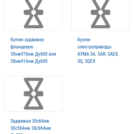
Куплю задвижку
Куплю
фланцевую
электроприводы
30нж976нж Ду600 или
АУМА SA. SAR, SAEX,
30нж916нж Ду600
SQ, SQEX
Задвижки 30с64нж
30с564нж 30с964нж