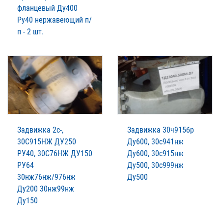
фланцевый Ду400
Ру40 нержавеющий п/
п - 2 шт.
Задвижка 2с-,
Задвижка 30ч915бр
30С915НЖ ДУ250
Ду600, 30с941нж
РУ40, 30С76НЖ ДУ150
Ду600, 30с915нж
РУ64
Ду500, 30с999нж
30нж76нж/976нж
Ду500
Ду200 30нж99нж
Ду150