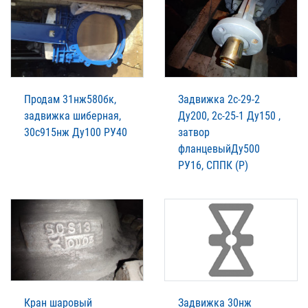
Продам 31нж580бк,
Задвижка 2с-29-2
задвижка шиберная,
Ду200, 2с-25-1 Ду150 ,
30с915нж Ду100 РУ40
затвор
фланцевыйДу500
РУ16, СППК (Р)
Кран шаровый
Задвижка 30нж