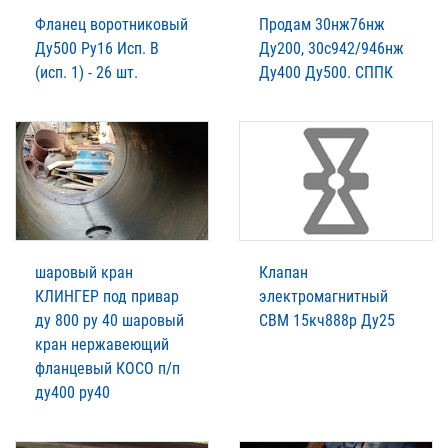
Фланец воротниковый
Продам 30нж76нж
Ду500 Ру16 Исп. В
Ду200, 30с942/946нж
(исп. 1) - 26 шт.
Ду400 Ду500. СППК
шаровый кран
Клапан
КЛИНГЕР под привар
электромагнитный
ду 800 ру 40 шаровый
СВМ 15кч888р Ду25
кран нержавеющий
фланцевый КОСО п/п
ду400 ру40