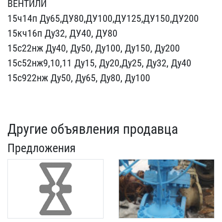
ВЕНТИ​ЛИ
15ч14п Ду65,ДУ80,ДУ10​0,ДУ125,ДУ150,ДУ200
15кч​16п Ду32, ДУ40, ДУ80
15с​22нж Ду40, Ду50, Ду100, ​Ду150, Ду200
15с52нж9,10​,11 Ду15, Ду20,Ду25, Ду3​2, Ду40
15с922нж Ду50, Д​у65, Ду80, Ду100
Другие объявления продавца
Предложения