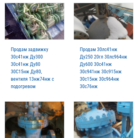
Продам задвижку
Продам 30лс41нж
30с41нж Ду300
Ду250 20гл 30лс964нж
30с41нж Ду80
Ду600 30с41нж
30С15нж Ду80,
30с941нж 30с915нж
вентиля 13нж74нж с
30с15нж 30с964нж
подогревом
30с76нж