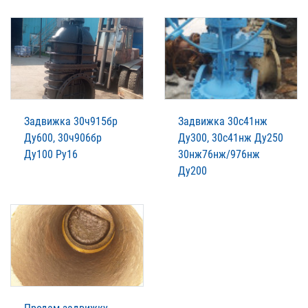
Задвижка 30ч915бр
Задвижка 30с41нж
Ду600, 30ч906бр
Ду300, 30с41нж Ду250
Ду100 Ру16
30нж76нж/976нж
Ду200