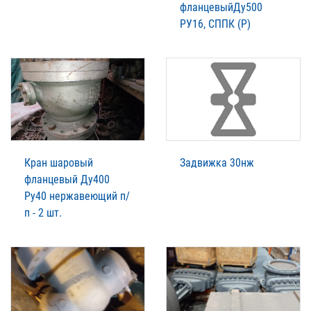
фланцевыйДу500
РУ16, СППК (Р)
Кран шаровый
Задвижка 30нж
фланцевый Ду400
Ру40 нержавеющий п/
п - 2 шт.