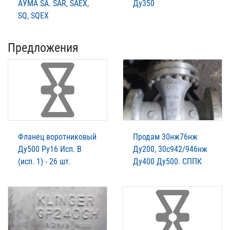
АУМА SA. SAR, SAEX,
Ду350
SQ, SQEX
Предложения
Фланец воротниковый
Продам 30нж76нж
Ду500 Ру16 Исп. В
Ду200, 30с942/946нж
(исп. 1) - 26 шт.
Ду400 Ду500. СППК