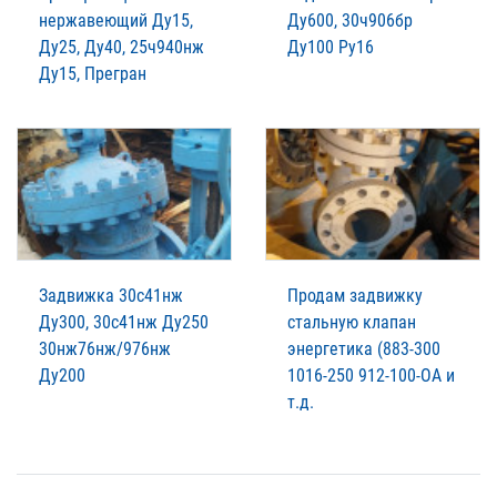
нержавеющий Ду15,
Ду600, 30ч906бр
Ду25, Ду40, 25ч940нж
Ду100 Ру16
Ду15, Прегран
Задвижка 30с41нж
Продам задвижку
Ду300, 30с41нж Ду250
стальную клапан
30нж76нж/976нж
энергетика (883-300
Ду200
1016-250 912-100-ОА и
т.д.