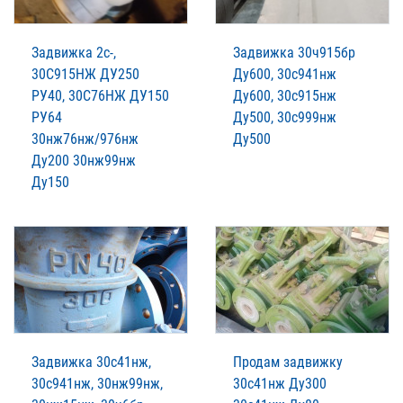
Задвижка 2с-,
Задвижка 30ч915бр
30С915НЖ ДУ250
Ду600, 30с941нж
РУ40, 30С76НЖ ДУ150
Ду600, 30с915нж
РУ64
Ду500, 30с999нж
30нж76нж/976нж
Ду500
Ду200 30нж99нж
Ду150
Задвижка 30с41нж,
Продам задвижку
30с941нж, 30нж99нж,
30с41нж Ду300