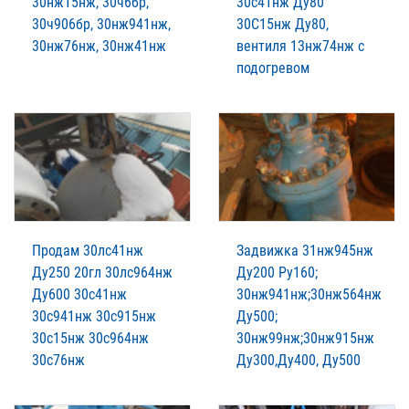
30нж15нж, 30ч6бр,
30с41нж Ду80
30ч906бр, 30нж941нж,
30С15нж Ду80,
30нж76нж, 30нж41нж
вентиля 13нж74нж с
подогревом
Продам 30лс41нж
Задвижка 31нж945нж
Ду250 20гл 30лс964нж
Ду200 Ру160;
Ду600 30с41нж
30нж941нж;30нж564нж
30с941нж 30с915нж
Ду500;
30с15нж 30с964нж
30нж99нж;30нж915нж
30с76нж
Ду300,Ду400, Ду500