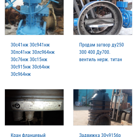
30с41нж 30с941нж
Продам затвор ду250
30лс41нж 30лс964нж
300 400 Ду700.
30с76нж 30с15нж
вентиль нерж. титан
30с915нж 30с64нж
30с964нж
Кран фланцевый
Задвижка 30ч915бр