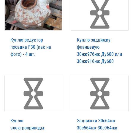
Куплю редуктор
Куплю задвижку
посадка F30 (как на
фланцевую
фото) - 4 шт.
30нж976нж Ду600 или
30нж916нж Ду600
Куплю
Задвижки 30с64нж
электроприводы
30с564нж 30с964нж