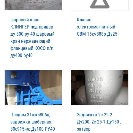
шаровый кран
Клапан
КЛИНГЕР под привар
электромагнитный
ду 800 ру 40 шаровый
СВМ 15кч888р Ду25
кран нержавеющий
фланцевый КОСО п/п
ду400 ру40
Продам 31нж580бк,
Задвижка 2с-29-2
задвижка шиберная,
Ду200, 2с-25-1 Ду150 ,
30с915нж Ду100 РУ40
затвор