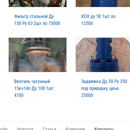
Фильтр стальной Ду
КОХ ду 50 1шт по
150 Ру 63 2шт по 75000
12500
Вентиль чугунный
Задвижка Ду 50 Ру 250
15кч14п Ду 100 1шт
под приварку, цена
4700
25000
райс
Новости
Статьи
Компании
Контакты