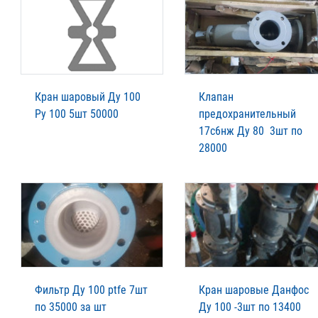
Кран шаровый Ду 100
Клапан
Ру 100 5шт 50000
предохранительный
17с6нж Ду 80 3шт по
28000
Фильтр Ду 100 ptfe 7шт
Кран шаровые Данфос
по 35000 за шт
Ду 100 -3шт по 13400