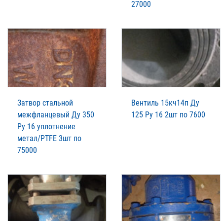
27000
Затвор стальной
Вентиль 15кч14п Ду
межфланцевый Ду 350
125 Ру 16 2шт по 7600
Ру 16 уплотнение
метал/PTFE 3шт по
75000