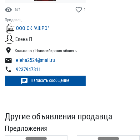
visibility
favorite_border
674
1
Продавец
ООО СК "АШРО"
Елена П
location_on
Кольцово / Новосибирская область
mail
eleha2524@mail.ru
phone
9237947311
chat
Написать сообщение
Другие объявления продавца
Предложения