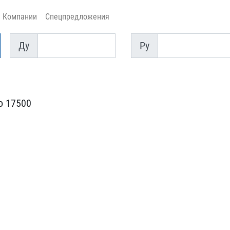
Компании
Спецпредложения
Ду
Py
Ду
Py
о 17500