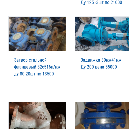
Ду 125 -3шт по 21000
Затвор стальной
Задвижка 30нж41нж
фланцевый 32с516п/нж
Ду 200 цена 55000
ду 80 20шт по 13500