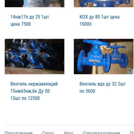
14нж17п ду 25 1шт
КОХ ду 80 1шт цена
цена 7500
19000
Вентиль нержавеющий
Вентиль вдх ду 32 2шт
15нж65нж,бк Ду 50
по 5600
15шт по 12500
Предложения
Спрос
Авто
Спецпредложения
П