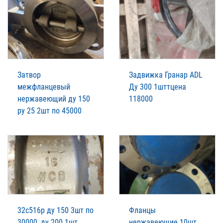
Затвор
Задвижка Гранар ADL
межфланцевый
Ду 300 1шттцена
нержавеющий ду 150
118000
ру 25 2шт по 45000
32с516р ду 150 3шт по
Фланцы
30000, ду 200 1шт
нержавеющие 10шт