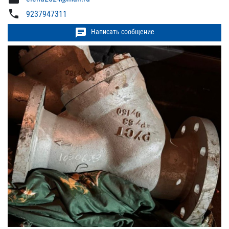
phone
9237947311
chat
Написать сообщение