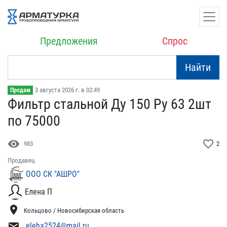
Предложения
Спрос
Найти
3 августа 2026 г. в 02:49
Продам
Фильтр стальной Ду 150 Р​у 63 2шт
по 75000
visibility
favorite_border
983
2
Продавец
ООО СК "АШРО"
Елена П
location_on
Кольцово / Новосибирская область
mail
eleha2524@mail.ru