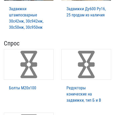
Задвижки
Задвижки Ду600 Ру16,
штампосварные
25 продам из наличия
30с42нж, 30с942нж,
30с50нж, 30с950нж
Спрос
Болты М20х100
Редукторы
конические на
задвижки, тип Б и В