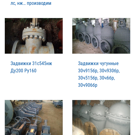
лс, нж… производим
Задвижки 31с545нж
Задвижки чугунные
Ду200 Ру160
30ч915бр, 30ч930бр,
30ч515бр, 30ч6бр,
30ч906бр