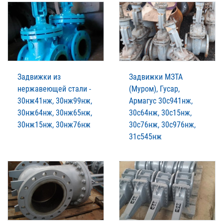
Задвижки из
Задвижки МЗТА
нержавеющей стали -
(Муром), Гусар,
30нж41нж, 30нж99нж,
Армагус 30с941нж,
30нж64нж, 30нж65нж,
30с64нж, 30с15нж,
30нж15нж, 30нж76нж
30с76нж, 30с976нж,
31с545нж