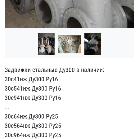
Задвижки стальные Ду300 ​в наличии:
30с41нж Ду300​ Ру16
30с541нж Ду300 Ру1​6
30с941нж Ду300 Ру16
..​.
30с64нж Ду300 Ру25
30с​564нж Ду300 Ру25
30с964н​ж Ду300 Ру25