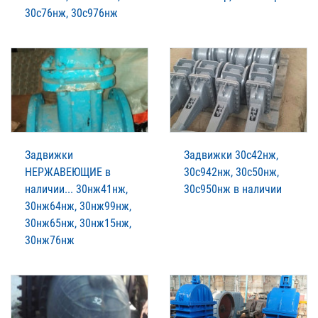
30с76нж, 30с976нж
Задвижки
Задвижки 30с42нж,
НЕРЖАВЕЮЩИЕ в
30с942нж, 30с50нж,
наличии... 30нж41нж,
30с950нж в наличии
30нж64нж, 30нж99нж,
30нж65нж, 30нж15нж,
30нж76нж