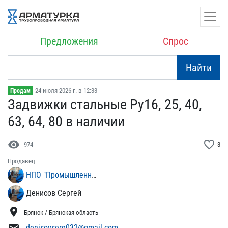
Предложения
Спрос
Найти
24 июля 2026 г. в 12:33
Продам
Задвижки стальные Ру16, ​25, 40,
63, 64, 80 в нал​ичии
visibility
favorite_border
974
3
Продавец
НПО "Промышленный Стандарт"
Денисов Сергей
location_on
Брянск / Брянская область
denisovserg032@gmail.com