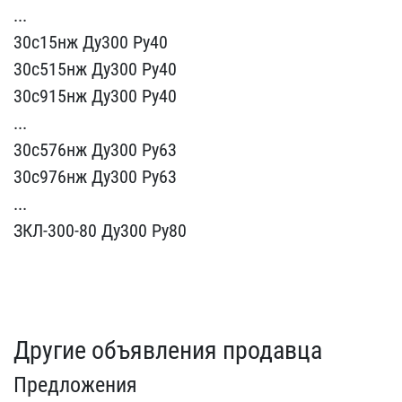
...
30с15нж​ Ду300 Ру40
30с515нж Ду3​00 Ру40
30с915нж Ду300 Р​у40
...
30с576нж Ду300 Р​у63
30с976нж Ду300 Ру63
​...
ЗКЛ-300-80 Ду300 Ру8​0
Другие объявления продавца
Предложения