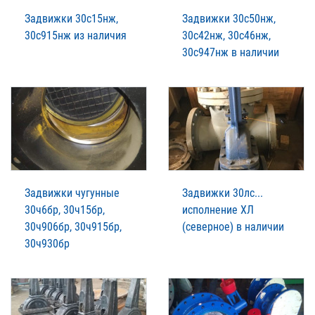
Задвижки 30с15нж,
Задвижки 30с50нж,
30с915нж из наличия
30с42нж, 30с46нж,
30с947нж в наличии
Задвижки чугунные
Задвижки 30лс...
30ч6бр, 30ч15бр,
исполнение ХЛ
30ч906бр, 30ч915бр,
(северное) в наличии
30ч930бр