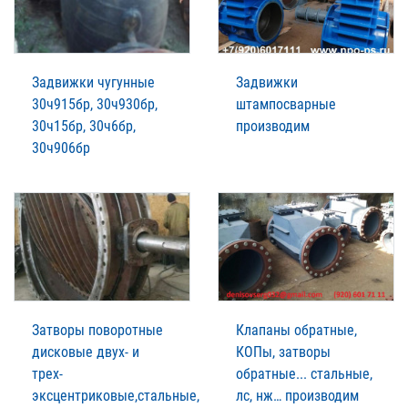
Задвижки чугунные
Задвижки
30ч915бр, 30ч930бр,
штампосварные
30ч15бр, 30ч6бр,
производим
30ч906бр
Затворы поворотные
Клапаны обратные,
дисковые двух- и
КОПы, затворы
трех-
обратные... стальные,
эксцентриковые,стальные,
лс, нж… производим