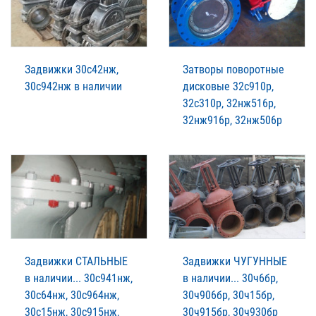
Задвижки 30с42нж,
Затворы поворотные
30с942нж в наличии
дисковые 32с910р,
32с310р, 32нж516р,
32нж916р, 32нж506р
Задвижки СТАЛЬНЫЕ
Задвижки ЧУГУННЫЕ
в наличии... 30с941нж,
в наличии... 30ч6бр,
30с64нж, 30с964нж,
30ч906бр, 30ч15бр,
30с15нж, 30с915нж,
30ч915бр, 30ч930бр