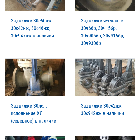
Задвижки 30с50нж,
Задвижки чугунные
30с42нж, 30с46нж,
30ч6бр, 30ч15бр,
30с947нж в наличии
30ч906бр, 30ч915бр,
30ч930бр
Задвижки 30лс...
Задвижки 30с42нж,
исполнение ХЛ
30с942нж в наличии
(северное) в наличии