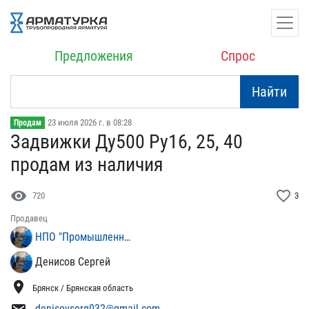
Предложения
Спрос
Найти
23 июля 2026 г. в 08:28
Продам
Задвижки Ду500 Ру16, 25,​ 40
продам из наличия
visibility
favorite_border
720
3
Продавец
НПО "Промышленный Стандарт"
Денисов Сергей
location_on
Брянск / Брянская область
denisovserg032@gmail.com