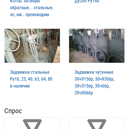
КОПы, затворы
Ду200 Ру160
обратные... стальные,
лс, нж… производим
Задвижки стальные
Задвижки чугунные
Ру16, 25, 40, 63, 64, 80
30ч915бр, 30ч930бр,
в наличии
30ч515бр, 30ч6бр,
30ч906бр
Спрос