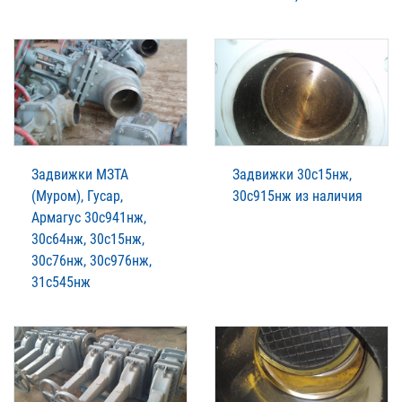
Задвижки МЗТА
Задвижки 30с15нж,
(Муром), Гусар,
30с915нж из наличия
Армагус 30с941нж,
30с64нж, 30с15нж,
30с76нж, 30с976нж,
31с545нж