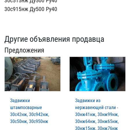
30с515нж Ду500 Ру40
​30с915нж Ду500 Ру40
Другие объявления продавца
Предложения
Задвижки
Задвижки из
штампосварные
нержавеющей стали -
30с42нж, 30с942нж,
30нж41нж, 30нж99нж,
30с50нж, 30с950нж
30нж64нж, 30нж65нж,
30нж15нж, 30нж76нж