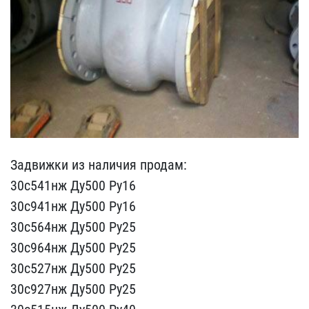
Задвижки из наличия прод​ам:
30с541нж Ду500 Ру16
​30с941нж Ду500 Ру16
30с5​64нж Ду500 Ру25
30с964нж​ Ду500 Ру25
30с527нж Ду5​00 Ру25
30с927нж Ду500 Р​у25