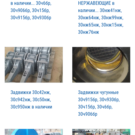
в наличии... 30ч6бр,
НЕРЖАВЕЮЩИЕ в
30ч906бр, 30ч15бр,
наличии... 30нж41нж,
30ч915бр, 30ч930бр
30нж64нж, 30нж99нж,
30нж65нж, 30нж15нж,
30нж76нж
Задвижки 30с42нж,
Задвижки чугунные
30с942нж, 30с50нж,
30ч915бр, 30ч930бр,
30с950нж в наличии
30ч15бр, 30ч6бр,
30ч906бр