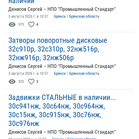
наличии
Денисов Сергей – НПО "Промышленный Стандарт"
3 августа 2026 г. в 10:37
Брянск
/
Брянская область
visibility
favorite_border
975
4
Затворы поворотные дисковые
32с910р, 32с310р, 32нж516р,
32нж916р, 32нж506р
Денисов Сергей – НПО "Промышленный Стандарт"
3 августа 2026 г. в 10:37
Брянск
/
Брянская область
visibility
favorite_border
925
3
Задвижки СТАЛЬНЫЕ в наличии...
30с941нж, 30с64нж, 30с964нж,
30с15нж, 30с915нж, 30с76нж,
30с976нж
Денисов Сергей – НПО "Промышленный Стандарт"