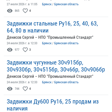
27 июля 2026 г. в 11:05
Брянск
/
Брянская область
visibility
favorite_border
865
4
Задвижки стальные Ру16, 25, 40, 63,
64, 80 в наличии
Денисов Сергей – НПО "Промышленный Стандарт"
24 июля 2026 г. в 12:33
Брянск
/
Брянская область
visibility
favorite_border
977
3
Задвижки чугунные 30ч915бр,
30ч930бр, 30ч515бр, 30ч6бр, 30ч906бр
Денисов Сергей – НПО "Промышленный Стандарт"
24 июля 2026 г. в 12:33
Брянск
/
Брянская область
visibility
favorite_border
744
4
Задвижки Ду600 Ру16, 25 продам из
наличия