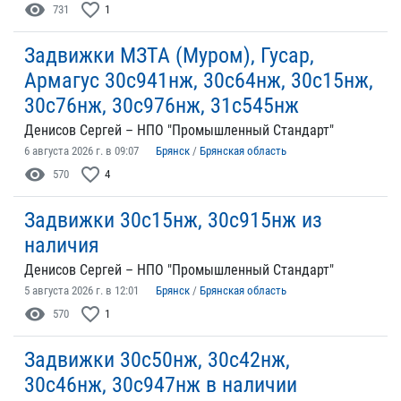
visibility
favorite_border
731
1
Задвижки МЗТА (Муром), Гусар,
Армагус 30с941нж, 30с64нж, 30с15нж,
30с76нж, 30с976нж, 31с545нж
Денисов Сергей – НПО "Промышленный Стандарт"
6 августа 2026 г. в 09:07
Брянск
/
Брянская область
visibility
favorite_border
570
4
Задвижки 30с15нж, 30с915нж из
наличия
Денисов Сергей – НПО "Промышленный Стандарт"
5 августа 2026 г. в 12:01
Брянск
/
Брянская область
visibility
favorite_border
570
1
Задвижки 30с50нж, 30с42нж,
30с46нж, 30с947нж в наличии