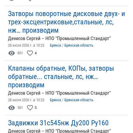
Затворы поворотные дисковые двух- и
трех-эксцентриковые,стальные, лс,
нж… производим
Денисов Сергей – НПО "Промышленный Стандарт"
28 июля 2026 г. в 10:23
Брянск
/
Брянская область
visibility
favorite_border
801
4
Клапаны обратные, КОПы, затворы
обратные... стальные, лс, нж…
производим
Денисов Сергей – НПО "Промышленный Стандарт"
28 июля 2026 г. в 10:23
Брянск
/
Брянская область
visibility
favorite_border
581
5
Задвижки 31с545нж Ду200 Ру160
Денисов Сергей – НПО "Промышленный Стандарт"