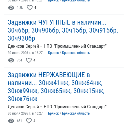
30 июля 2026 г. в 16:27
Брянск
/
Брянская область
visibility
favorite_border
1.3k
4
Задвижки ЧУГУННЫЕ в наличии...
30ч6бр, 30ч906бр, 30ч15бр, 30ч915бр,
30ч930бр
Денисов Сергей – НПО "Промышленный Стандарт"
30 июля 2026 г. в 16:27
Брянск
/
Брянская область
visibility
favorite_border
764
4
Задвижки НЕРЖАВЕЮЩИЕ в
наличии... 30нж41нж, 30нж64нж,
30нж99нж, 30нж65нж, 30нж15нж,
30нж76нж
Денисов Сергей – НПО "Промышленный Стандарт"
30 июля 2026 г. в 16:27
Брянск
/
Брянская область
visibility
favorite_border
651
4