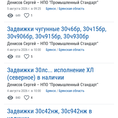
Денисов Сергей – НПО "Промышленный Стандарт"
5 августа 2026 г. в 09:25
Брянск
/
Брянская область
visibility
favorite_border
649
1
Задвижки чугунные 30ч6бр, 30ч15бр,
30ч906бр, 30ч915бр, 30ч930бр
Денисов Сергей – НПО "Промышленный Стандарт"
4 августа 2026 г. в 10:00
Брянск
/
Брянская область
visibility
favorite_border
858
5
Задвижки 30лс... исполнение ХЛ
(северное) в наличии
Денисов Сергей – НПО "Промышленный Стандарт"
4 августа 2026 г. в 10:00
Брянск
/
Брянская область
visibility
favorite_border
840
4
Задвижки 30с42нж, 30с942нж в