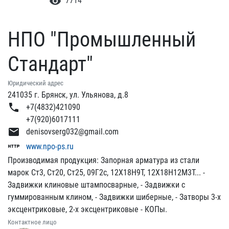
visibility
7714
НПО "Промышленный
Стандарт"
Юридический адрес
241035 г. Брянск, ул. Ульянова, д.8
phone
+7(4832)421090
+7(920)6017111
email
denisovserg032@gmail.com
http
www.npo-ps.ru
Производимая продукция: Запорная арматура из стали
марок Ст3, Ст20, Ст25, 09Г2с, 12Х18Н9Т, 12Х18Н12М3Т... -
Задвижки клиновые штампосварные, - Задвижки с
гуммированным клином, - Задвижки шиберные, - Затворы 3-х
эксцентриковые, 2-х эксцентриковые - КОПы.
Контактное лицо