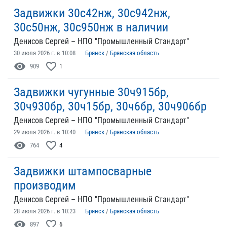
Задвижки 30с42нж, 30с942нж,
30с50нж, 30с950нж в наличии
Денисов Сергей – НПО "Промышленный Стандарт"
30 июля 2026 г. в 10:08
Брянск
/
Брянская область
visibility
favorite_border
909
1
Задвижки чугунные 30ч915бр,
30ч930бр, 30ч15бр, 30ч6бр, 30ч906бр
Денисов Сергей – НПО "Промышленный Стандарт"
29 июля 2026 г. в 10:40
Брянск
/
Брянская область
visibility
favorite_border
764
4
Задвижки штампосварные
производим
Денисов Сергей – НПО "Промышленный Стандарт"
28 июля 2026 г. в 10:23
Брянск
/
Брянская область
visibility
favorite_border
897
6