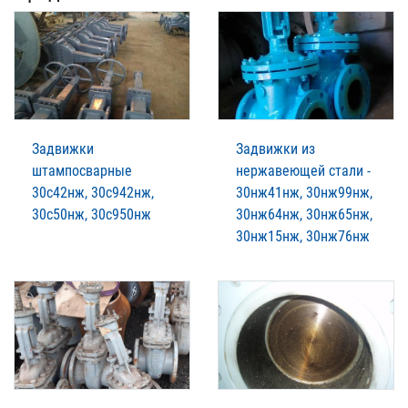
Задвижки
Задвижки из
штампосварные
нержавеющей стали -
30с42нж, 30с942нж,
30нж41нж, 30нж99нж,
30с50нж, 30с950нж
30нж64нж, 30нж65нж,
30нж15нж, 30нж76нж