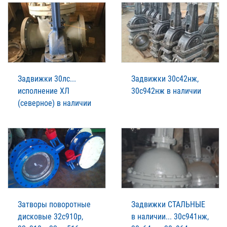
Задвижки 30лс...
Задвижки 30с42нж,
исполнение ХЛ
30с942нж в наличии
(северное) в наличии
Затворы поворотные
Задвижки СТАЛЬНЫЕ
дисковые 32с910р,
в наличии... 30с941нж,