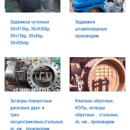
Задвижки чугунные
Задвижки
30ч915бр, 30ч930бр,
штампосварные
30ч15бр, 30ч6бр,
производим
30ч906бр
Затворы поворотные
Клапаны обратные,
дисковые двух- и
КОПы, затворы
трех-
обратные... стальные,
эксцентриковые,стальные,
лс, нж… производим
лс, нж… производим