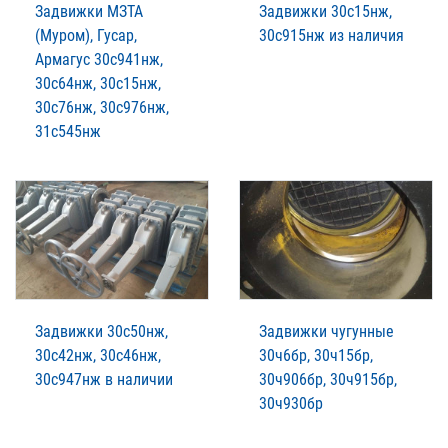
Задвижки МЗТА
Задвижки 30с15нж,
(Муром), Гусар,
30с915нж из наличия
Армагус 30с941нж,
30с64нж, 30с15нж,
30с76нж, 30с976нж,
31с545нж
Задвижки 30с50нж,
Задвижки чугунные
30с42нж, 30с46нж,
30ч6бр, 30ч15бр,
30с947нж в наличии
30ч906бр, 30ч915бр,
30ч930бр