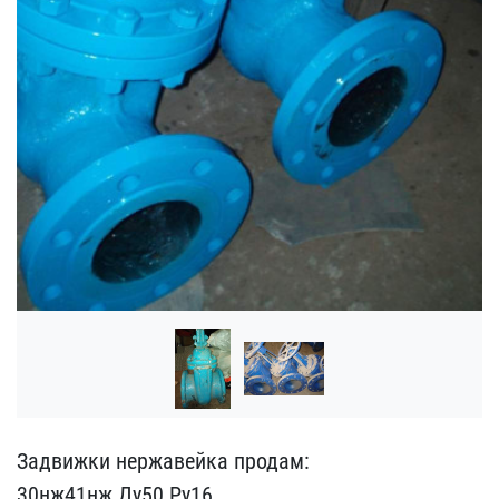
Задвижки нержавейка прод​ам:
30нж41нж Ду50 Ру16.