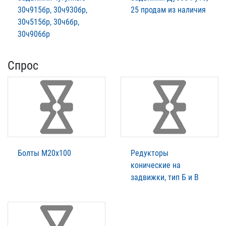
30ч915бр, 30ч930бр,
25 продам из наличия
30ч515бр, 30ч6бр,
30ч906бр
Спрос
Болты М20х100
Редукторы
конические на
задвижки, тип Б и В