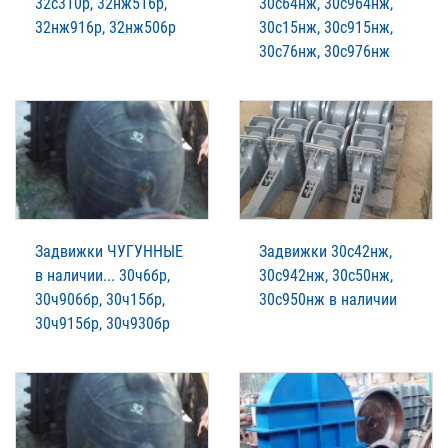
32с310р, 32нж516р,
30с64нж, 30с964нж,
32нж916р, 32нж506р
30с15нж, 30с915нж,
30с76нж, 30с976нж
Задвижки ЧУГУННЫЕ
Задвижки 30с42нж,
в наличии... 30ч6бр,
30с942нж, 30с50нж,
30ч906бр, 30ч15бр,
30с950нж в наличии
30ч915бр, 30ч930бр