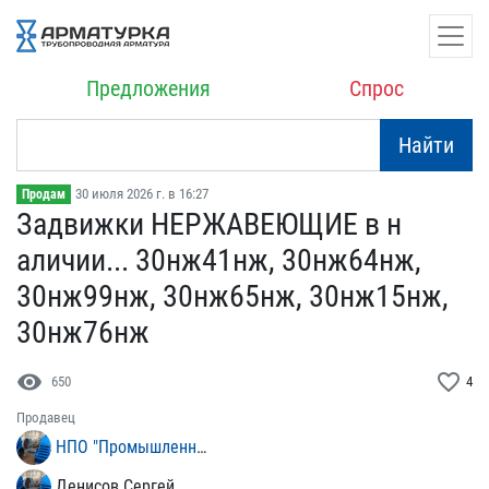
Предложения
Спрос
Найти
30 июля 2026 г. в 16:27
Продам
Задвижки НЕРЖАВЕЮЩИЕ в н​
аличии... 30нж41нж, 30нж​64нж,
30нж99нж, 30нж65нж​, 30нж15нж,
30нж76нж
visibility
favorite_border
650
4
Продавец
НПО "Промышленный Стандарт"
Денисов Сергей