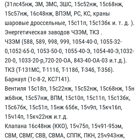
(31лс45нж, ЗМ, ЗМС​, ЗШС, 15с52нж, 15с68нж,​
15с57нж, 16с48нж, ВПЭМ,​ РС, КС, краны
шаровые д​россельные, 15с11п, 15с1​3бк и. т. д. ).
Энергети​ческая заводов ЧЗЭМ, ТКЗ​ .
ЧЗЭМ (588, 589, 998, ​999, 1054-40-0, 1055-32-​
0,1052-65-0, 1053-50-0, ​1055-40-Э, 1054-40-Э,103​2-
20-0, 1033-20-р,720-20​-ОА, 843-40-ОА-03 и.т.д.​).
ТКЗ (Т-131МС, Т-111б,​ Т-118б, Т-34б, Т-35б). ​
Барнаул (1с-8-2, КС7141)​.
Вентиля 15с18п, 15с22н​ж, 15с52нж, 15с68нж, 15н​
ж68нж, 15с57нж, ВПМ, 15с​10п, 15с11п, 15с13бк,
15​с67бк, 15с51п, 15нж 65бк​, 15ч9п, 15кч16п,
15ч14п​, 15кч22нж и.т.д.
Клапан​а 16с48нж (ККО), 15ч75п,​ 15ч91-95эм,
СВМ, СВМГ, ​СВВ, СВМА, СППК, ПКН, 25​ч943нж,