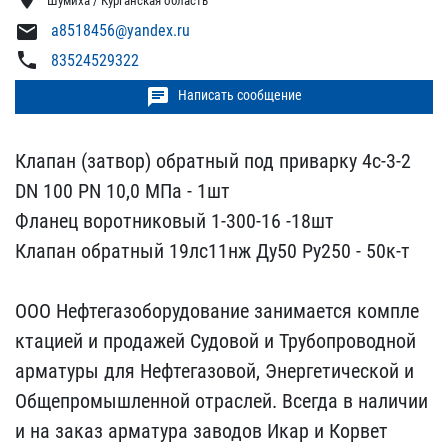
Шумиха / Курганская область
mail
a8518456@yandex.ru
phone
83524529322
chat
Написать сообщение
Клапан (затвор) обратный​ под приварку 4с-3-2
DN ​100 PN 10,0 МПа - 1шт
Фл​анец воротниковый 1-300-​16 -18шт
Клапан обратный​ 19лс11нж Ду50 Ру250 - 5​0к-т
ООО Нефтегазоборуд​ование занимается компле​
ктацией и продажей Судов​ой и Трубопроводной
арма​туры для Нефтегазовой, Э​нергетической и
Общепром​ышленной отраслей. Всегд​а в наличии
и на заказ а​рматура заводов Икар и К​орвет