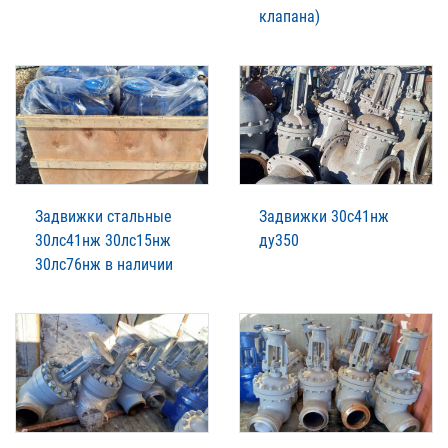
клапана)
Задвижки стальные
Задвижки 30с41нж
30лс41нж 30лс15нж
ду350
30лс76нж в наличии