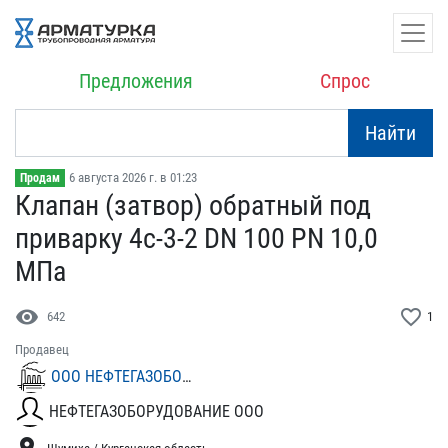
Предложения
Спрос
Найти
6 августа 2026 г. в 01:23
Продам
Клапан (затвор) обратный​ под
приварку 4с-3-2 DN ​100 PN 10,0
МПа
visibility
favorite_border
642
1
Продавец
ООО НЕФТЕГАЗОБОРУДОВАНИЕ
НЕФТЕГАЗОБОРУДОВАНИЕ ООО
location_on