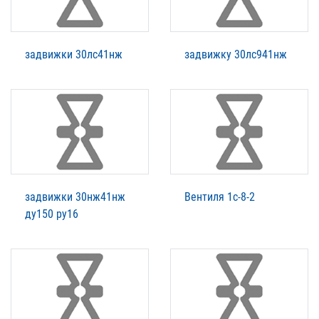
задвижки 30лс41нж
задвижку 30лс941нж
задвижки 30нж41нж
Вентиля 1с-8-2
ду150 ру16