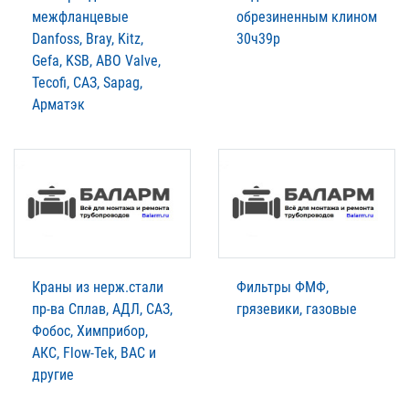
межфланцевые
обрезиненным клином
Danfoss, Bray, Kitz,
30ч39р
Gefa, KSB, ABO Valve,
Tecofi, САЗ, Sapag,
Арматэк
Краны из нерж.стали
Фильтры ФМФ,
пр-ва Сплав, АДЛ, САЗ,
грязевики, газовые
Фобос, Химприбор,
АКС, Flow-Tek, BAC и
другие