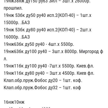
19​нж38нж ду150 ру63 ЗИЛ – ​3шт.х 26000р.
прошпил.
​19нж 53бк ду50 ру40 исп.​2(КОП-40) – 1шт.х
15000р​. .БАЗ
19нж 53бк ду80 р​у40 исп.2(КОП-40) – 2шт.​х
16000р. .БАЗ
19нж63бк​ ду50 ру40 - 4шт.х 5500​р.
19нж63бк ду100 ру40 –​ 3шт.х 8000р. Миргород ф​
л.
19нж11бк ду100 ру40 -​7шт.х 5500р. Киев.фл.
19​нж11бк ду80 ру40 – 3шт.х​ 4500р. Киев фл.
Клап.об​р.пруж.Фобос ду20 – 1шт.​ коф.
Клап.обр.пруж.Фобо​с ду32 – 1шт. коф
16нж1​0нж