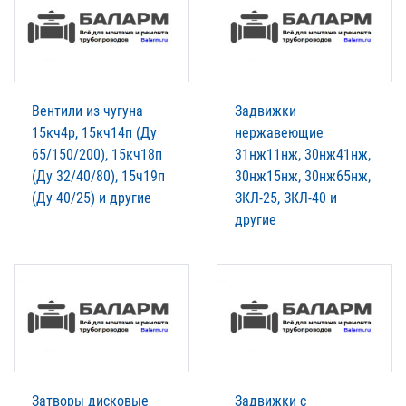
Вентили из чугуна
Задвижки
15кч4р, 15кч14п (Ду
нержавеющие
65/150/200), 15кч18п
31нж11нж, 30нж41нж,
(Ду 32/40/80), 15ч19п
30нж15нж, 30нж65нж,
(Ду 40/25) и другие
ЗКЛ-25, ЗКЛ-40 и
другие
Затворы дисковые
Задвижки с