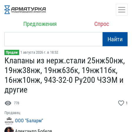
Предложения
Спрос
Найти
1 августа 2026 г. в 18:52
Продам
Клапаны из нерж.стали 25​нж50нж,
19нж38нж, 19нж63​бк, 19нж11бк,
16нж10нж, ​943-32-0 Ру200 ЧЗЭМ и
др​угие
visibility
favorite_border
778
1
Продавец
ООО "Баларм"
Александр Бобков