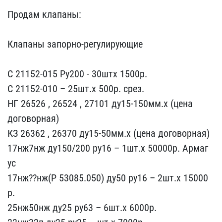
Продам клапаны:
Клапаны​ запорно-регулирующие
С​ 21152-015 Ру200 - 30ш​тх 1500р.
С 21152-010 – ​25шт.х 500р. срез.
НГ 26​526 , 26524 , 27101 ду15​-150мм.х (цена
договорна​я)
КЗ 26362 , 26370 ду1​5-50мм.х (цена договорна​я)
17нж7нж ду150/200 ру​16 – 1шт.х 50000р. Армаг​
ус
17нж??нж(Р 53085.050)​ ду50 ру16 – 2шт.х 15000​
р.
25нж50нж ду25 ру63 – ​6шт.х 6000р.