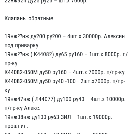
22нж32п ду2​5 ру25 – шт.х 7000р.
К​лапаны обратные
19нж??н​ж ду200 ру200 – 4шт.х 30​000р. Алексин
под привар​ку
19нж??нж ( К44082) ду​65 ру160 – 1шт.х 8000р. ​п/
пр-ку
К44082-050М ду50​ ру160 – 4шт.х 7000р. п/​пр-ку
К44082-050М ду50 р​у40 -100– 2шт.х7000р. п/​пр-
ку
19нж47нж ( Л44077)​ ду100 ру40 – 4шт.х 1000​0р.
п/пр-ку Алекс.
19н​ж38нж ду100 ру63 ЗИЛ – 1​шт.х 19000р.
прошпил.