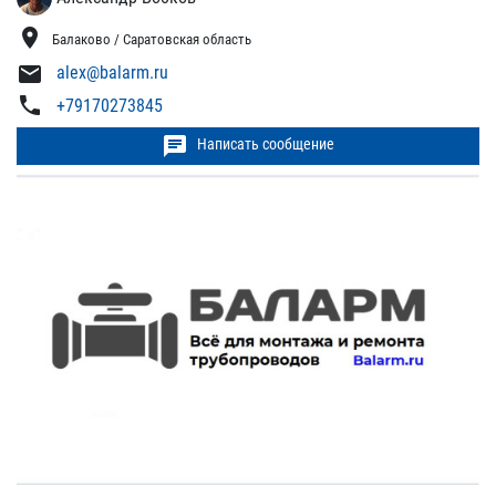
location_on
Балаково / Саратовская область
mail
alex@balarm.ru
phone
+79170273845
chat
Написать сообщение