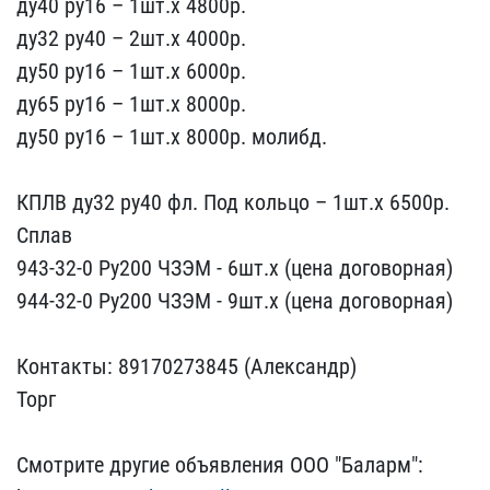
ду40 ру16 – 1шт.х 4​800р.
ду32 ру40 – 2шт.х ​4000р.
ду50 ру16 – 1шт.х​ 6000р.
ду65 ру16 – 1ш​т.х 8000р.
ду50 ру16 – 1​шт.х 8000р. молибд. ​
КПЛВ ду32 ру40 ​фл. Под кольцо – 1шт.х 6​500р.
Сплав
943-32-0 Р​у200 ЧЗЭМ - 6шт.х (цена ​договорная)
944-32-0 Ру​200 ЧЗЭМ - 9шт.х (цена ​договорная)
Контакты: ​89170273845 (Александр)
​Торг
Смотрите другие об​ъявления ООО "Баларм":