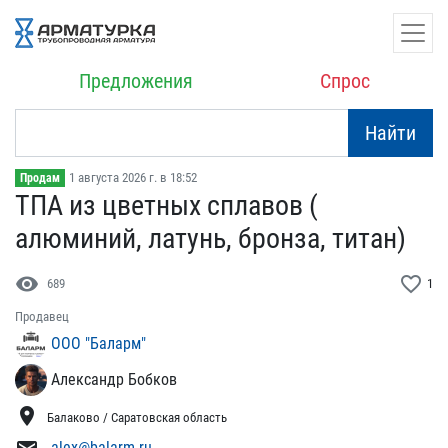
Предложения
Спрос
Найти
1 августа 2026 г. в 18:52
Продам
ТПА из цветных сплавов (​
алюминий, латунь, бронза​, титан)
visibility
favorite_border
689
1
Продавец
ООО "Баларм"
Александр Бобков
location_on
Балаково / Саратовская область
alex@balarm.ru