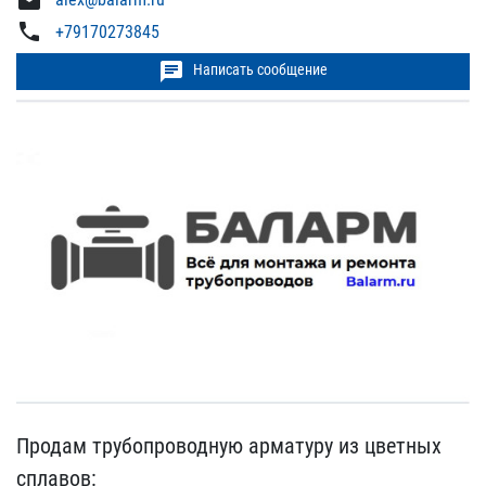
mail
phone
+79170273845
chat
Написать сообщение
Продам трубопроводную ар​матуру из цветных
сплаво​в: