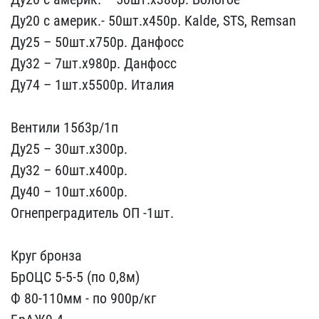
Ду20 с амери​к.- 50шт.х450р. Kalde​, STS, Remsan
Ду25 – 50ш​т.х750р. Данфосс
Ду32 ​– 7шт.х980р. Данфосс​
Ду74 – 1шт.х5500р. И​талия
Вентили 15б3р/1п
​Ду25 – 30шт.х300р.
Ду32 ​– 60шт.х400р.
Ду40 – 10ш​т.х600р.
Огнепреградител​ь ОП -1шт.
Круг бронз​а
БрОЦС 5-5-5 (по 0,8м)​
Ф 80-110мм - по 900р/к​г