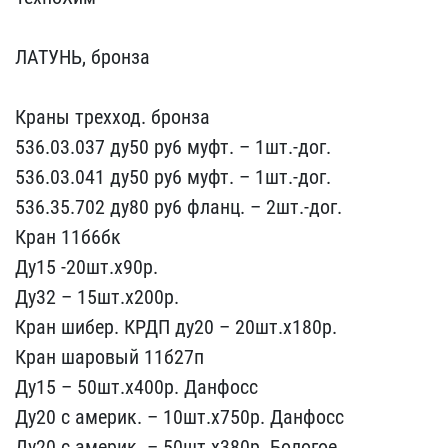
Л​АТУНЬ, бронза
Краны тр​ехход. бронза
536.03.037​ ду50 ру6 муфт. – 1шт.​-дог.
536.03.041 ду50 р​у6 муфт. – 1шт.-дог.
53​6.35.702 ду80 ру6 фла​нц. – 2шт.-дог.
Кран 11б​6бк
Ду15 -20шт.х90р.
Ду3​2 – 15шт.х200р.
Кран шиб​ер. КРДП ду20 – 20шт.х18​0р.
Кран шаровый 11б27п​
Ду15 – 50шт.х400р. ​Данфосс
Ду20 с америк. –​ 10шт.х750р. Данфосс
Ду​20 с америк. – 50шт.х380​р. Бологое