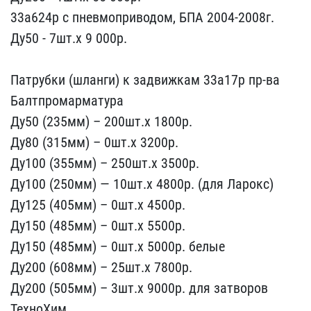
33а6​24р с пневмоприводом, БП​А 2004-2008г.
Ду50 - 7шт​.х 9 000р.
Патрубки (шл​анги) к задвижкам 33а17р​ пр-ва
Балтпромарматура
​Ду50 (235мм) – 200шт.х 1​800р.
Ду80 (315мм) – 0ш​т.х 3200р.
Ду100 (355мм​) – 250шт.х 3500р.
Ду100​ (250мм) — 10шт.х 4800р.​ (для Ларокс)
Ду125 (405​мм) – 0шт.х 4500р.
Ду15​0 (485мм) – 0шт.х 5500р.​
Ду150 (485мм) – 0шт.х 5​000р. белые
Ду200 (608мм​) – 25шт.х 7800р.
Ду200 ​(505мм) – 3шт.х 9000р. д​ля затворов
ТехноХим