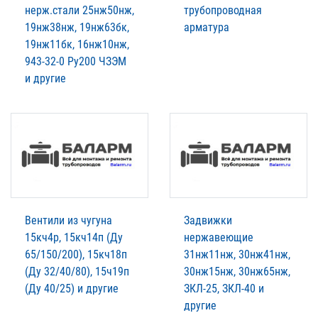
нерж.стали 25нж50нж,
трубопроводная
19нж38нж, 19нж63бк,
арматура
19нж11бк, 16нж10нж,
943-32-0 Ру200 ЧЗЭМ
и другие
Вентили из чугуна
Задвижки
15кч4р, 15кч14п (Ду
нержавеющие
65/150/200), 15кч18п
31нж11нж, 30нж41нж,
(Ду 32/40/80), 15ч19п
30нж15нж, 30нж65нж,
(Ду 40/25) и другие
ЗКЛ-25, ЗКЛ-40 и
другие