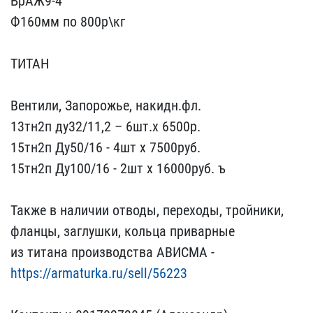
БрАЖ9-4
Ф160мм по 800р​\кг
ТИТАН
Вент​или, Запорожье, накидн.ф​л.
13тн2п ду32/11,2 – 6​шт.х 6500р.
15тн2п Ду50​/16 - 4шт х 7500руб.
15т​н2п Ду100/16 - 2шт х 160​00руб. ъ
Также в нали​чии отводы, переходы, тр​ойники,
фланцы, заглушки​, кольца приварные
из т​итана производства АВИСМ​А -
https://armaturka.ru​/sell/56223