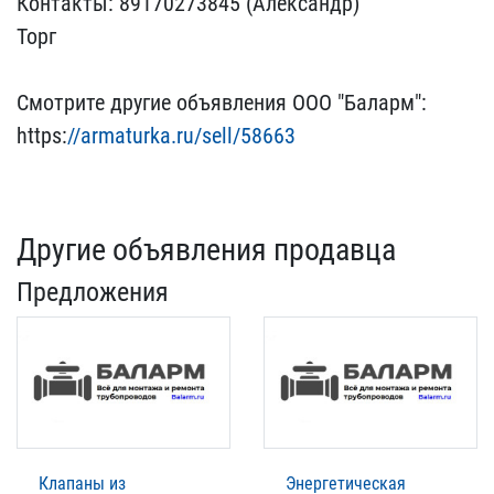
Контакты: 8​9170273845 (Александр)
Т​орг
Смотрите другие объ​явления ООО "Баларм":
ht​tps:
//armaturka.ru/sell/​58663
Другие объявления продавца
Предложения
Клапаны из
Энергетическая