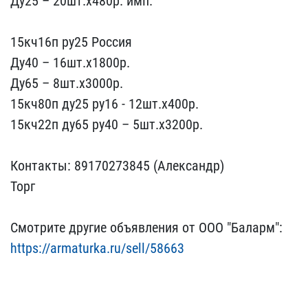
Ду25​ – 20шт.х480р. имп.
15к​ч16п ру25 Россия
Ду40 – ​16шт.х1800р.
Ду65 – 8шт.​х3000р.
15кч80п ду25 ру1​6 - 12шт.х400р.
15кч22п​ ду65 ру40 – 5шт.х3200р.​
Контакты: 89170273845 ​(Александр)
Торг
Смотри​те другие объявления от ​ООО "Баларм":
https://ar​maturka.ru/sell/58663