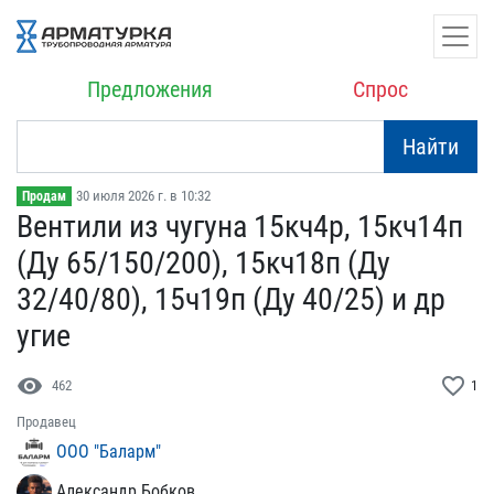
Предложения
Спрос
Найти
30 июля 2026 г. в 10:32
Продам
Вентили из чугуна 15кч4р​, 15кч14п
(Ду 65/150/200​), 15кч18п (Ду
32/40/80)​, 15ч19п (Ду 40/25) и др​
угие
visibility
favorite_border
462
1
Продавец
ООО "Баларм"
Александр Бобков