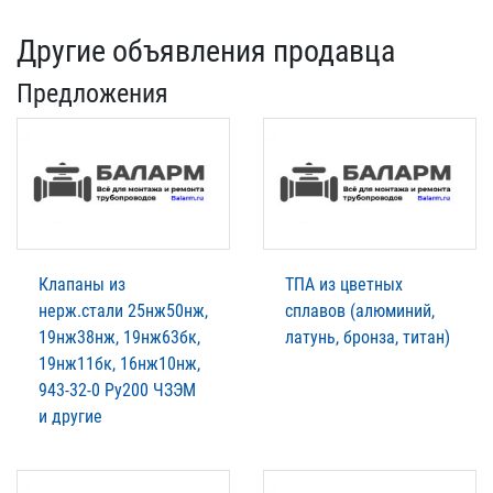
Другие объявления продавца
Предложения
Клапаны из
ТПА из цветных
нерж.стали 25нж50нж,
сплавов (алюминий,
19нж38нж, 19нж63бк,
латунь, бронза, титан)
19нж11бк, 16нж10нж,
943-32-0 Ру200 ЧЗЭМ
и другие