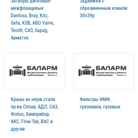
Затворы дисковые
Задвижки с
межфланцевые
обрезиненным клином
Danfoss, Bray, Kitz,
30ч39р
Gefa, KSB, ABO Valve,
Tecofi, САЗ, Sapag,
Арматэк
Краны из нерж.стали
Фильтры ФМФ,
пр-ва Сплав, АДЛ, САЗ,
грязевики, газовые
Фобос, Химприбор,
АКС, Flow-Tek, BAC и
другие