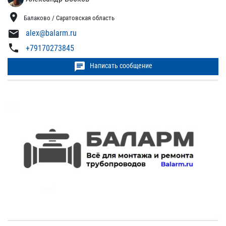
location_on
Балаково / Саратовская область
mail
alex@balarm.ru
phone
+79170273845
chat
Написать сообщение