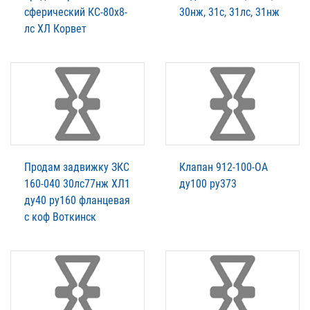
сферический КС-80х8-
30нж, 31с, 31лс, 31нж
лс ХЛ Корвет
Продам задвижку ЗКС
Клапан 912-100-ОА
160-040 30лс77нж ХЛ1
ду100 ру373
ду40 ру160 фланцевая
с коф Воткинск