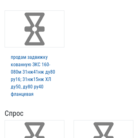
продам задвижку
кованную ЗКС 160-
080м 31нж41нж ду80
ру16; 31нж15нж ХЛ
ду50, ду80 ру40
фланцевая
Спрос