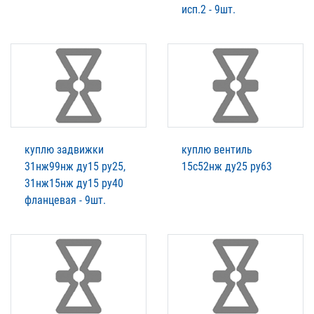
исп.2 - 9шт.
куплю задвижки
куплю вентиль
31нж99нж ду15 ру25,
15с52нж ду25 ру63
31нж15нж ду15 ру40
фланцевая - 9шт.