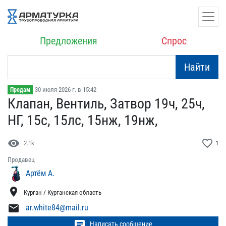
Предложения
Спрос
Найти
30 июля 2026 г. в 15:42
Продам
Клапан, Вентиль, Затвор ​19ч, 25ч,
НГ, 15с, 15лс,​ 15нж, 19нж,
visibility
favorite_border
2.1k
1
Продавец
Артём А.
location_on
Курган / Курганская область
mail
ar.white84@mail.ru
chat
Написать сообщение