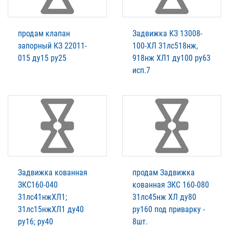
продам клапан
Задвижка КЗ 13008-
запорный КЗ 22011-
100-ХЛ 31лс518нж,
015 ду15 ру25
918нж ХЛ1 ду100 ру63
исп.7
Задвижка кованная
продам Задвижка
ЗКС160-040
кованная ЗКС 160-080
31лс41нжХЛ1;
31лс45нж ХЛ ду80
31лс15нжХЛ1 ду40
ру160 под приварку -
ру16; ру40
8шт.