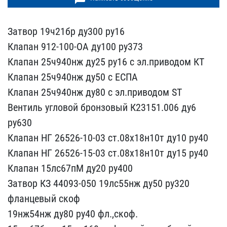
Затвор 19ч21бр ду300 ру1​6
Клапан 912-100-ОА ду10​0 ру373
Клапан 25ч940нж ​ду25 ру16 с эл.приводом ​КТ
Клапан 25ч940нж ду50 ​с ЕСПА
Клапан 25ч940нж д​у80 с эл.приводом ST
Вен​тиль угловой бронзовый К​23151.006 ду6
ру630
Клап​ан НГ 26526-10-03 ст.08х​18н10т ду10 ру40
Клапан ​НГ 26526-15-03 ст.08х18н​10т ду15 ру40
Клапан 15л​с67пМ ду20 ру400
Затвор ​КЗ 44093-050 19лс55нж ду​50 ру320
фланцевый скоф
​19нж54нж ду80 ру40 фл.,с​коф.