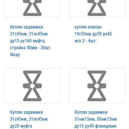
Куплю задвижки
куплю клапан
31с45нж, 31лс45нж
19с53нж ду50 ру40
ду15 ру160 муфта,
исп.3 - 4шт.
стройка 90мм - 30шт.
Икар
Куплю задвижки
Куплю задвижки
31с45нж, 31лс45нж
31нж15нж, 30нж15нж
ду20 муфта
ду15 ру40 фланцевая