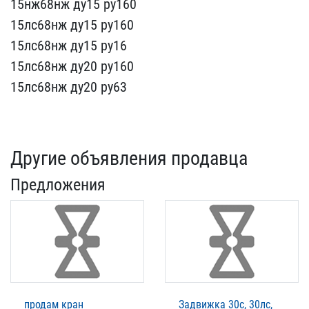
15нж68нж ду1​5 ру160
15лс68нж ду15 ру​160
15лс68нж ду15 ру16
1​5лс68нж ду20 ру160
15лс6​8нж ду20 ру63
Другие объявления продавца
Предложения
продам кран
Задвижка 30с, 30лс,