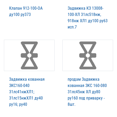
Клапан 912-100-ОА
Задвижка КЗ 13008-
ду100 ру373
100-ХЛ 31лс518нж,
918нж ХЛ1 ду100 ру63
исп.7
Задвижка кованная
продам Задвижка
ЗКС160-040
кованная ЗКС 160-080
31лс41нжХЛ1;
31лс45нж ХЛ ду80
31лс15нжХЛ1 ду40
ру160 под приварку -
ру16; ру40
8шт.