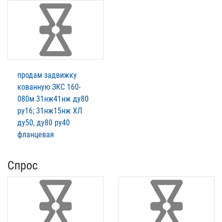
продам задвижку
кованную ЗКС 160-
080м 31нж41нж ду80
ру16; 31нж15нж ХЛ
ду50, ду80 ру40
фланцевая
Спрос