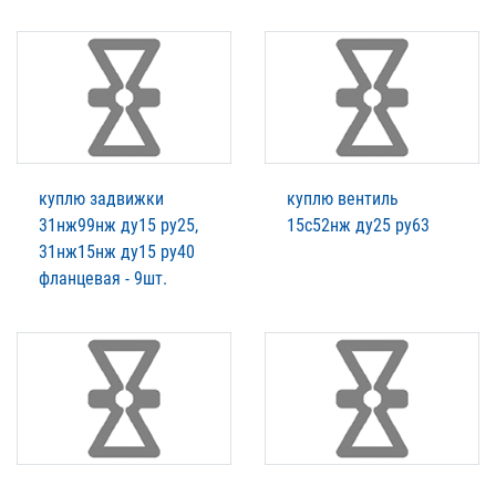
куплю задвижки
куплю вентиль
31нж99нж ду15 ру25,
15с52нж ду25 ру63
31нж15нж ду15 ру40
фланцевая - 9шт.