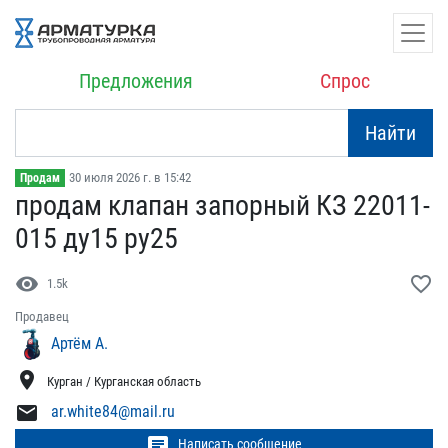
Предложения
Спрос
Найти
30 июля 2026 г. в 15:42
Продам
продам клапан запорный К​З 22011-
015 ду15 ру25
visibility
favorite_border
1.5k
Продавец
Артём А.
location_on
Курган / Курганская область
mail
ar.white84@mail.ru
chat
Написать сообщение