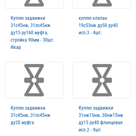
Куплю задвижки
куплю клапан
31с45нж, 31лс45нж
19с53нж ду50 ру40
ду15 ру160 муфта,
исп.3 - 4шт.
стройка 90мм - 30шт.
Икар
Куплю задвижки
Куплю задвижки
31с45нж, 31лс45нж
31нж15нж, 30нж15нж
ду20 муфта
ду15 ру40 фланцевая
исп.2 - 9шт.