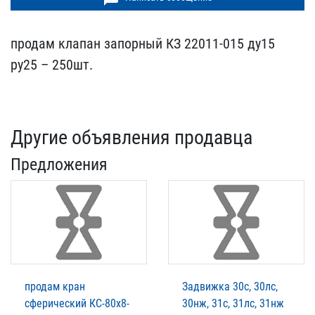
продам клапан запорный К​З 22011-015 ду15
ру25 –​ 250шт.
Другие объявления продавца
Предложения
продам кран
Задвижка 30с, 30лс,
сферический КС-80х8-
30нж, 31с, 31лс, 31нж