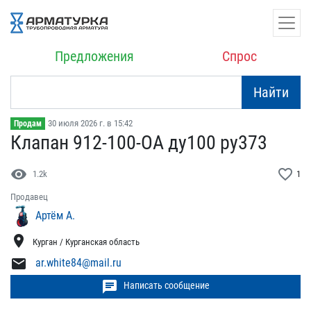
Предложения
Спрос
Найти
30 июля 2026 г. в 15:42
Продам
Клапан 912-100-ОА ду100 ​ру373
visibility
favorite_border
1.2k
1
Продавец
Артём А.
location_on
Курган / Курганская область
mail
ar.white84@mail.ru
chat
Написать сообщение