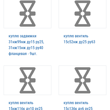
куплю задвижки
куплю вентиль
31нж99нж ду15 ру25,
15с52нж ду25 ру63
31нж15нж ду15 ру40
фланцевая - 9шт.
куплю вентиль
куплю вентиль
15нж11бк ду10 ру25
15с13бк ду6 ру25