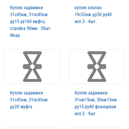
Куплю задвижки
куплю клапан
31с45нж, 31лс45нж
19с53нж ду50 ру40
ду15 ру160 муфта,
исп.3 - 4шт.
стройка 90мм - 30шт.
Икар
Куплю задвижки
Куплю задвижки
31с45нж, 31лс45нж
31нж15нж, 30нж15нж
ду20 муфта
ду15 ру40 фланцевая
исп.2 - 9шт.