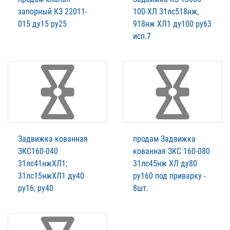
запорный КЗ 22011-
100-ХЛ 31лс518нж,
015 ду15 ру25
918нж ХЛ1 ду100 ру63
исп.7
Задвижка кованная
продам Задвижка
ЗКС160-040
кованная ЗКС 160-080
31лс41нжХЛ1;
31лс45нж ХЛ ду80
31лс15нжХЛ1 ду40
ру160 под приварку -
ру16; ру40
8шт.