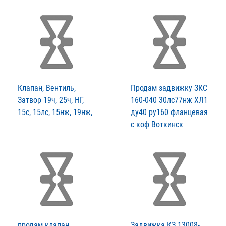
Клапан, Вентиль,
Продам задвижку ЗКС
Затвор 19ч, 25ч, НГ,
160-040 30лс77нж ХЛ1
15с, 15лс, 15нж, 19нж,
ду40 ру160 фланцевая
с коф Воткинск
продам клапан
Задвижка КЗ 13008-