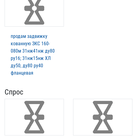
продам задвижку
кованную ЗКС 160-
080м 31нж41нж ду80
ру16; 31нж15нж ХЛ
ду50, ду80 ру40
фланцевая
Спрос