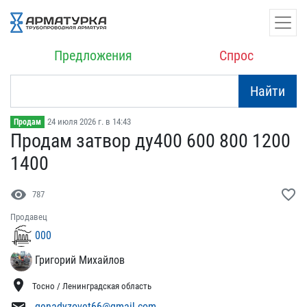
Предложения
Спрос
Найти
24 июля 2026 г. в 14:43
Продам
Продам затвор ду400 60​0 800 1200
1400
visibility
favorite_border
787
Продавец
000
Григорий Михайлов
location_on
Тосно / Ленинградская область
genadyzovet66@gmail.com