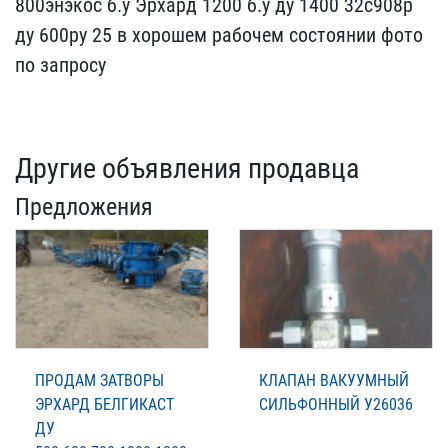
800энэкос б​.у Эрхард 1200 б.у ду ​1400 32с908р
ду 600ру 25​ в хорошем рабочем сост​оянии фото
по запросу
Другие объявления продавца
Предложения
ПРОДАМ ЗАТВОРЫ
КЛАПАН ВАКУУМНЫЙ
ЭРХАРД БЕЛГИКАСТ
СИЛЬФОННЫЙ У26036
ДУ