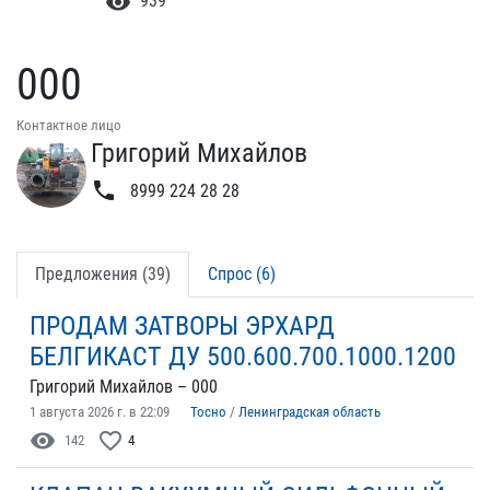
visibility
939
000
Контактное лицо
Григорий Михайлов
phone
8999 224 28 28
Предложения (39)
Спрос (6)
ПРОДАМ ЗАТВОРЫ ЭРХАРД
БЕЛГИКАСТ ДУ 500.600.700.1000.1200
Григорий Михайлов – 000
1 августа 2026 г. в 22:09
Тосно
/
Ленинградская область
visibility
favorite_border
142
4