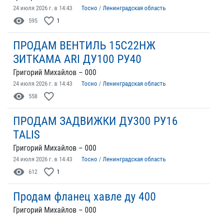
24 июля 2026 г. в 14:43
Тосно
/
Ленинградская область
visibility
favorite_border
595
1
ПРОДАМ ВЕНТИЛЬ 15С22НЖ
ЗИТКАМА ARI ДУ100 РУ40
Григорий Михайлов – 000
24 июля 2026 г. в 14:43
Тосно
/
Ленинградская область
visibility
favorite_border
558
ПРОДАМ ЗАДВИЖКИ ДУ300 РУ16
TALIS
Григорий Михайлов – 000
24 июля 2026 г. в 14:43
Тосно
/
Ленинградская область
visibility
favorite_border
612
1
Продам фланец хавле ду 400
Григорий Михайлов – 000