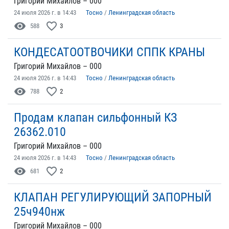
Григорий Михайлов – 000
24 июля 2026 г. в 14:43
Тосно
/
Ленинградская область
visibility
favorite_border
588
3
КОНДЕСАТООТВОЧИКИ СППК КРАНЫ
Григорий Михайлов – 000
24 июля 2026 г. в 14:43
Тосно
/
Ленинградская область
visibility
favorite_border
788
2
Продам клапан сильфонный КЗ
26362.010
Григорий Михайлов – 000
24 июля 2026 г. в 14:43
Тосно
/
Ленинградская область
visibility
favorite_border
681
2
КЛАПАН РЕГУЛИРУЮЩИЙ ЗАПОРНЫЙ
25ч940нж
Григорий Михайлов – 000