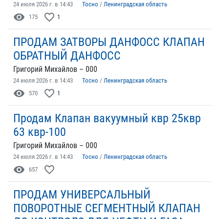
24 июля 2026 г. в 14:43
Тосно
/
Ленинградская область
visibility
favorite_border
175
1
ПРОДАМ ЗАТВОРЫ ДАНФОСС КЛАПАН
ОБРАТНЫЙ ДАНФОСС
Григорий Михайлов – 000
24 июля 2026 г. в 14:43
Тосно
/
Ленинградская область
visibility
favorite_border
570
1
Продам Клапан вакуумный квр 25квр
63 квр-100
Григорий Михайлов – 000
24 июля 2026 г. в 14:43
Тосно
/
Ленинградская область
visibility
favorite_border
657
ПРОДАМ УНИВЕРСАЛЬНЫЙ
ПОВОРОТНЫЕ СЕГМЕНТНЫЙ КЛАПАН