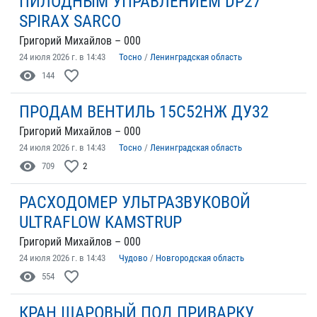
ПИЛОДНЫМ УПРАВЛЕНИЕМ DP27
SPIRAX SARCO
Григорий Михайлов – 000
24 июля 2026 г. в 14:43
Тосно
/
Ленинградская область
visibility
favorite_border
144
ПРОДАМ ВЕНТИЛЬ 15С52НЖ ДУ32
Григорий Михайлов – 000
24 июля 2026 г. в 14:43
Тосно
/
Ленинградская область
visibility
favorite_border
709
2
РАСХОДОМЕР УЛЬТРАЗВУКОВОЙ
ULTRAFLOW KAMSTRUP
Григорий Михайлов – 000
24 июля 2026 г. в 14:43
Чудово
/
Новгородская область
visibility
favorite_border
554
КРАН ШАРОВЫЙ ПОД ПРИВАРКУ