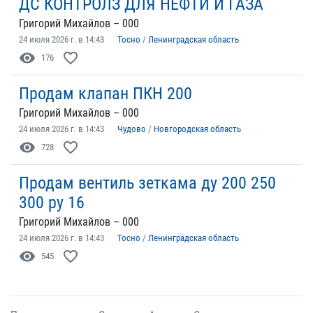
ДС КОНТРОЛЗ ДЛЯ НЕФТИ И ГАЗА
Григорий Михайлов – 000
24 июля 2026 г. в 14:43
Тосно
/
Ленинградская область
visibility
favorite_border
176
Продам клапан ПКН 200
Григорий Михайлов – 000
24 июля 2026 г. в 14:43
Чудово
/
Новгородская область
visibility
favorite_border
728
Продам вентиль зеткама ду 200 250
300 ру 16
Григорий Михайлов – 000
24 июля 2026 г. в 14:43
Тосно
/
Ленинградская область
visibility
favorite_border
545