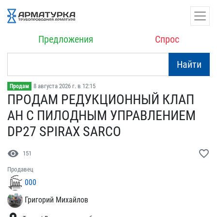
Предложения
Спрос
Найти
8 августа 2026 г. в 12:15
Продам
ПРОДАМ РЕДУКЦИОННЫЙ КЛАП​
АН С ПИЛОДНЫМ УПРАВЛЕНИЕ​М
DP27 SPIRAX SARCO
visibility
favorite_border
151
Продавец
000
Григорий Михайлов