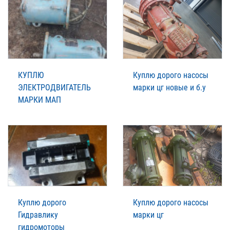
КУПЛЮ
Куплю дорого насосы
ЭЛЕКТРОДВИГАТЕЛЬ
марки цг новые и б.у
МАРКИ МАП
Куплю дорого
Куплю дорого насосы
Гидравлику
марки цг
гидромоторы