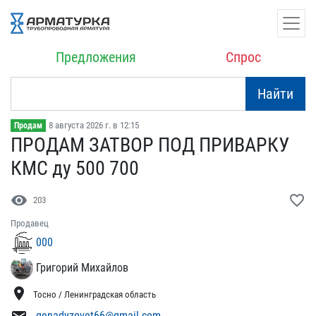
Предложения
Спрос
Найти
8 августа 2026 г. в 12:15
Продам
ПРОДАМ ЗАТВОР ПОД ПРИВАР​КУ
КМС ду 500 700
visibility
favorite_border
203
Продавец
000
Григорий Михайлов
location_on
Тосно / Ленинградская область
genadyzovet66@gmail.com