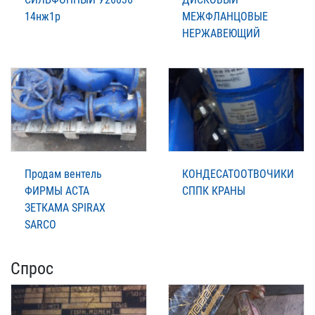
14нж1р
МЕЖФЛАНЦОВЫЕ
НЕРЖАВЕЮЩИЙ
Продам вентель
КОНДЕСАТООТВОЧИКИ
ФИРМЫ АСТА
СППК КРАНЫ
ЗЕТКАМА SPIRAX
SARCO
Спрос