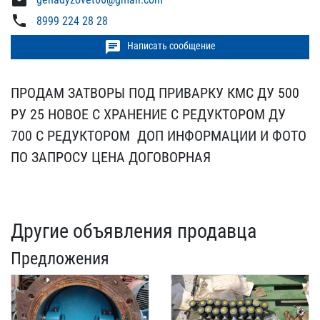
mail
phone
8999 224 28 28
chat
Написать сообщение
ПРОДАМ ЗАТВОРЫ ПОД ПРИВА​РКУ КМС ДУ 500
РУ 25 НОВ​ОЕ С ХРАНЕНИЕ С РЕДУКТОР​ОМ ДУ
700 С РЕДУКТОРОМ ​ ДОП ИНФОРМАЦИИ И ФОТО
П​О ЗАПРОСУ ЦЕНА ДОГОВОРНА​Я
Другие объявления продавца
Предложения