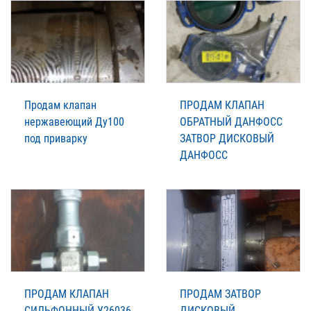
Продам клапан
ПРОДАМ КЛАПАН
нержавеющий Ду100
ОБРАТНЫЙ ДАНФОСС
под приварку
ЗАТВОР ДИСКОВЫЙ
ДАНФОСС
ПРОДАМ КЛАПАН
ПРОДАМ ЗАТВОР
СИЛЬФОННЫЙ У26036
ДИСКОВЫЙ