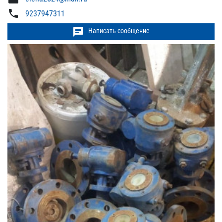
phone
9237947311
chat
Написать сообщение