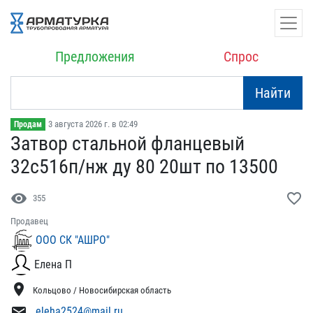
Предложения
Спрос
Найти
3 августа 2026 г. в 02:49
Продам
Затвор стальной фланцевы​й
32с516п/нж ду 80 20шт ​по 13500
visibility
favorite_border
355
Продавец
ООО СК "АШРО"
Елена П
location_on
Кольцово / Новосибирская область
mail
eleha2524@mail.ru