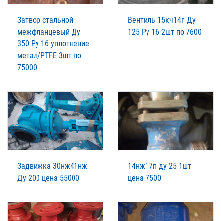
Затвор стальной
Вентиль 15кч14п Ду
межфланцевый Ду
125 Ру 16 2шт по 7600
350 Ру 16 уплотнение
метал/PTFE 3шт по
75000
Задвижка 30нж41нж
14нж17п ду 25 1шт
Ду 200 цена 55000
цена 7500