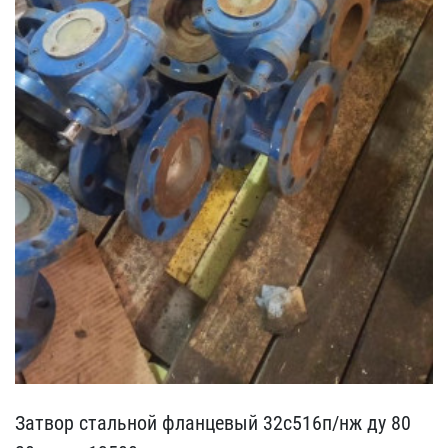
Затвор стальной фланцевы​й 32с516п/нж ду 80