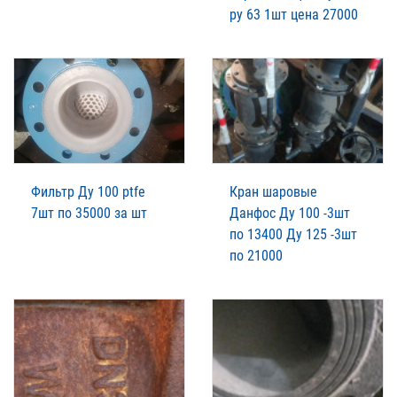
ру 63 1шт цена 27000
Фильтр Ду 100 ptfe
Кран шаровые
7шт по 35000 за шт
Данфос Ду 100 -3шт
по 13400 Ду 125 -3шт
по 21000